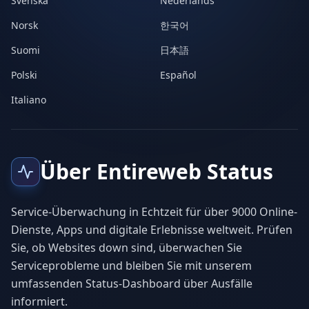
Svenska
Nederlands
Norsk
한국어
Suomi
日本語
Polski
Español
Italiano
Über Entireweb Status
Service-Überwachung in Echtzeit für über 9000 Online-
Dienste, Apps und digitale Erlebnisse weltweit. Prüfen
Sie, ob Websites down sind, überwachen Sie
Serviceprobleme und bleiben Sie mit unserem
umfassenden Status-Dashboard über Ausfälle
informiert.