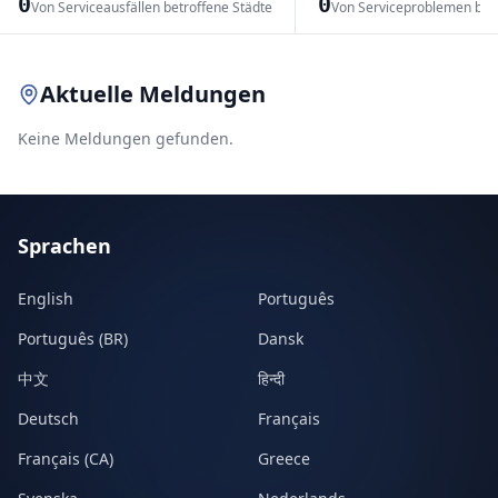
0
0
Von Serviceausfällen betroffene Städte
Von Serviceproblemen bet
Leaflet
|
© OpenStreetMap contributors
Aktuelle Meldungen
Keine Meldungen gefunden.
Sprachen
English
Português
Português (BR)
Dansk
中文
हिन्दी
Deutsch
Français
Français (CA)
Greece