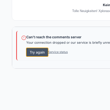
Kein
Tolle Neuigkeiten! Xploras
Can't reach the comments server
Your connection dropped or our service is briefly unre
Try again
Service status