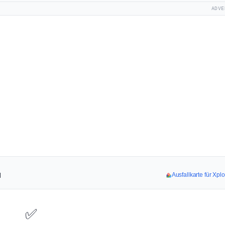
ADVE
l
Ausfallkarte für Xp
✅