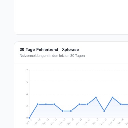
30-Tage-Fehlertrend - Xplorase
Nutzermeldungen in den letzten 30 Tagen
7
5
4
2
0
Jul 18
Ju
Jul 11
Jul 14
Jul 17
Jul 20
Jul 10
Jul 13
Jul 16
Jul 19
Jul 12
Jul 15
Jul 9