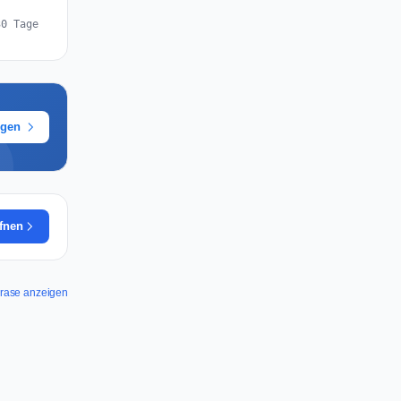
30 Tage
ügen
ffnen
lorase anzeigen