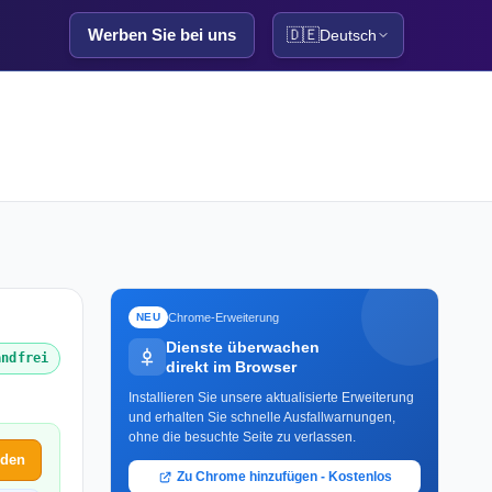
Werben Sie bei uns
🇩🇪
Deutsch
Chrome-Erweiterung
NEU
Dienste überwachen
andfrei
direkt im Browser
Installieren Sie unsere aktualisierte Erweiterung
und erhalten Sie schnelle Ausfallwarnungen,
ohne die besuchte Seite zu verlassen.
lden
Zu Chrome hinzufügen - Kostenlos