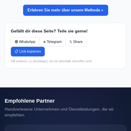
Erfahren Sie mehr über unsere Methode
Gefällt dir diese Seite? Teile sie gerne!
🟢 WhatsApp
✈️ Telegram
𝕏 Share
📋 Link kopieren
Hilf anderen zu bestätigen, ob sie ebenfalls betroffen sind.
Empfohlene Partner
Handverlesene Unternehmen und Dienstleistungen, die wir
empfehlen.