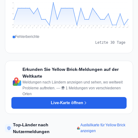
4
3
2
1
0
Jul 16
Jul 19
Jul 22
Jul 25
Jul 12
Jul 15
Jul 28
Jul 31
Jul 18
Jul 21
Jul 24
Jul 11
Jul 14
Jul 27
Jul 30
Jul 17
Jul 20
Jul 23
Jul 10
Jul 13
Jul 26
Jul 29
Aug 2
Aug 5
Aug 1
Aug 4
Jul 9
Aug 7
Aug 3
Aug 6
Fehlerberichte
Letzte 30 Tage
Erkunden Sie Yellow Brick-Meldungen auf der
Weltkarte
Meldungen nach Ländern anzeigen und sehen, wo weltweit
Probleme auftreten. — 🌍 1 Meldungen von verschiedenen
Orten
Live-Karte öffnen
Top-Länder nach
Ausfallkarte für Yellow Brick
anzeigen
Nutzermeldungen