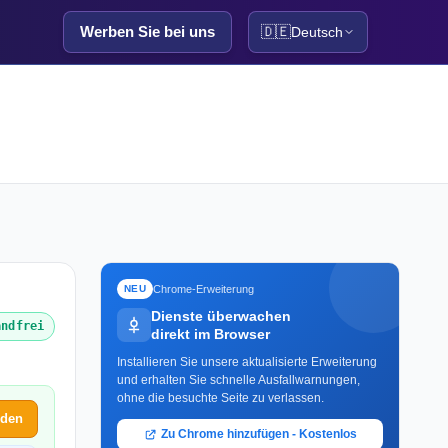
Werben Sie bei uns
🇩🇪
Deutsch
Chrome-Erweiterung
NEU
Dienste überwachen
andfrei
direkt im Browser
Installieren Sie unsere aktualisierte Erweiterung
und erhalten Sie schnelle Ausfallwarnungen,
ohne die besuchte Seite zu verlassen.
lden
Zu Chrome hinzufügen - Kostenlos