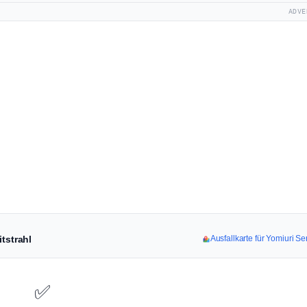
ADVE
tstrahl
Ausfallkarte für Yomiuri S
✅