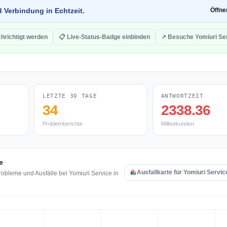
d Verbindung in Echtzeit.
Öffn
hrichtigt werden
📋 Live-Status-Badge einbinden
↗ Besuche Yomiuri Se
LETZTE 30 TAGE
ANTWORTZEIT
34
2338.36
Problemberichte
Millisekunden
e
Ausfallkarte für Yomiuri Servi
obleme und Ausfälle bei Yomiuri Service in