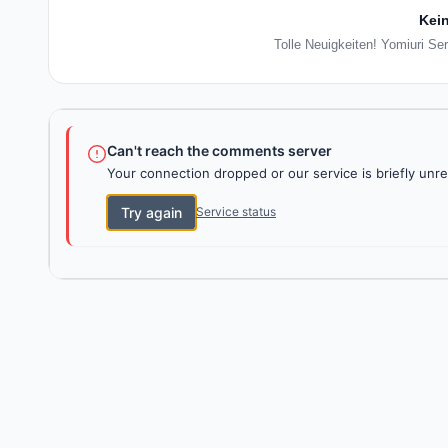
Kein
Tolle Neuigkeiten! Yomiuri Se
Can't reach the comments server
Your connection dropped or our service is briefly unre
Try again
Service status