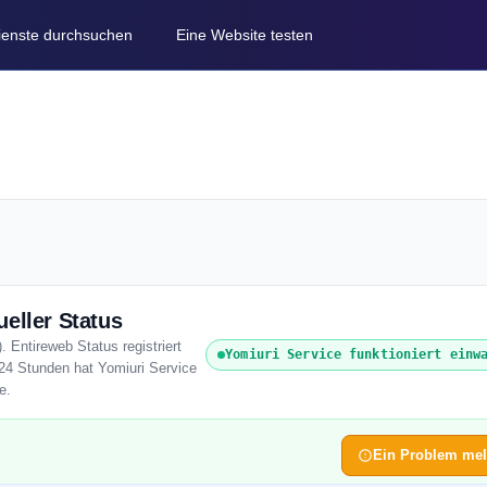
Dienste durchsuchen
Eine Website testen
eller Status
. Entireweb Status registriert
Yomiuri Service funktioniert einw
 24 Stunden hat Yomiuri Service
e.
Ein Problem me