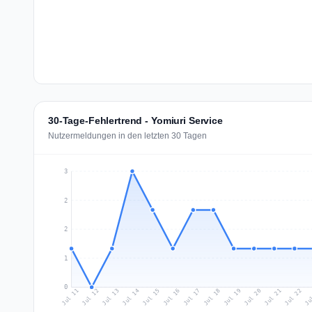
30-Tage-Fehlertrend - Yomiuri Service
Nutzermeldungen in den letzten 30 Tagen
3
2
2
1
0
Jul 20
Ju
Jul 13
Jul 16
Jul 19
Jul 22
Jul 12
Jul 15
Jul 18
Jul 21
Jul 11
Jul 14
Jul 17