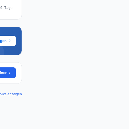
30 Tage
ügen
ffnen
ervice anzeigen