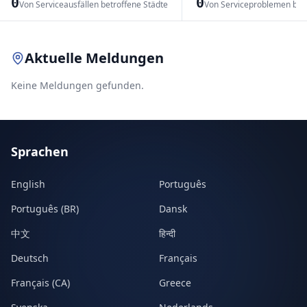
0
0
Von Serviceausfällen betroffene Städte
Von Serviceproblemen bet
Leaflet
|
© OpenStreetMap contributors
Aktuelle Meldungen
Keine Meldungen gefunden.
Sprachen
English
Português
Português (BR)
Dansk
中文
हिन्दी
Deutsch
Français
Français (CA)
Greece