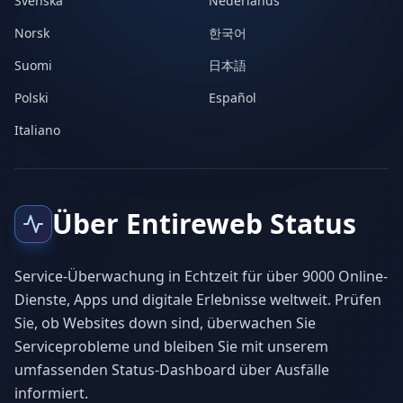
Svenska
Nederlands
Norsk
한국어
Suomi
日本語
Polski
Español
Italiano
Über Entireweb Status
Service-Überwachung in Echtzeit für über 9000 Online-
Dienste, Apps und digitale Erlebnisse weltweit. Prüfen
Sie, ob Websites down sind, überwachen Sie
Serviceprobleme und bleiben Sie mit unserem
umfassenden Status-Dashboard über Ausfälle
informiert.