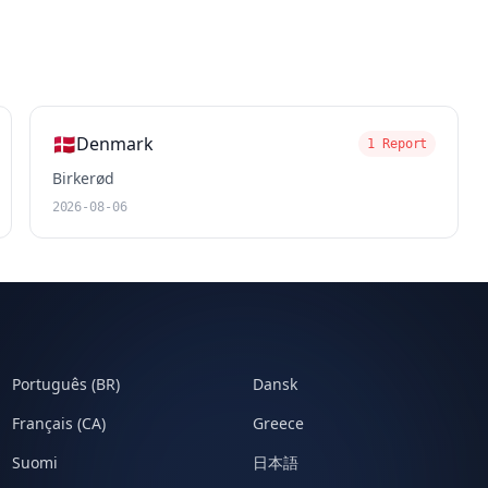
🇩🇰
Denmark
1 Report
Birkerød
2026-08-06
Português (BR)
Dansk
Français (CA)
Greece
Suomi
日本語