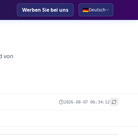
Werben Sie bei uns
🇩🇪
Deutsch
d von
2026-08-07 06:34:12
+
−
Leaflet
|
© OpenStreetMap contributors