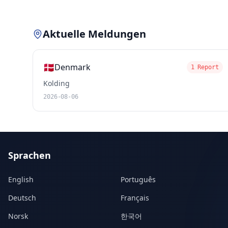
Aktuelle Meldungen
🇩🇰
Denmark
1 Report
Kolding
2026-08-06
Sprachen
English
Português
Deutsch
Français
Norsk
한국어