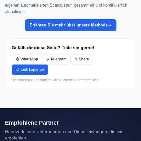
eigenen automatisierten Scansystem gesammelt und kontinuierlich
aktualisiert.
Erfahren Sie mehr über unsere Methode
Gefällt dir diese Seite? Teile sie gerne!
🟢 WhatsApp
✈️ Telegram
𝕏 Share
📋 Link kopieren
Hilf anderen zu bestätigen, ob sie ebenfalls betroffen sind.
Empfohlene Partner
Handverlesene Unternehmen und Dienstleistungen, die wir
empfehlen.