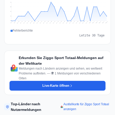
4
3
2
1
0
Jul 15
Jul 18
Jul 31
Jul 21
Jul 24
Jul 11
Jul 14
Jul 27
Jul 30
Jul 17
Jul 20
Jul 23
Jul 10
Jul 13
Jul 26
Jul 29
Jul 16
Jul 19
Jul 22
Jul 12
Jul 25
Jul 28
Aug 1
Aug 4
Jul 9
Aug 3
Jul 8
Aug 6
Aug 2
Aug 5
Fehlerberichte
Letzte 30 Tage
Erkunden Sie Ziggo Sport Totaal-Meldungen auf
der Weltkarte
Meldungen nach Ländern anzeigen und sehen, wo weltweit
Probleme auftreten. — 🌍 1 Meldungen von verschiedenen
Orten
Live-Karte öffnen
Top-Länder nach
Ausfallkarte für Ziggo Sport Totaal
anzeigen
Nutzermeldungen