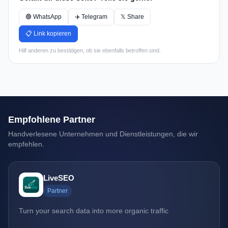
🟢 WhatsApp
✈️ Telegram
𝕏 Share
📋 Link kopieren
Hilf anderen zu bestätigen, ob sie ebenfalls betroffen sind.
Empfohlene Partner
Handverlesene Unternehmen und Dienstleistungen, die wir
empfehlen.
LiveSEO
Partner
Turn your search data into more organic traffic