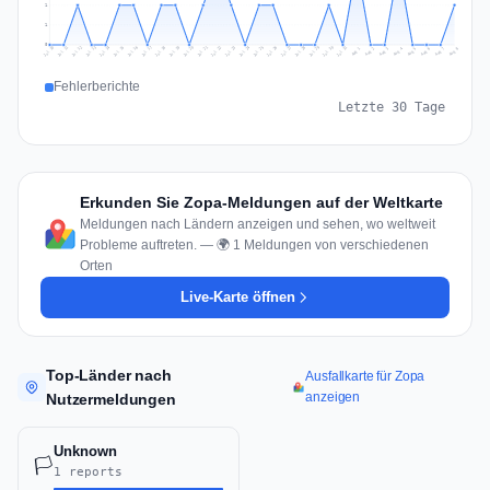
1
1
0
Jul 17
Jul 20
Jul 23
Jul 10
Jul 26
Jul 13
Jul 16
Jul 29
Jul 19
Jul 22
Jul 25
Jul 12
Jul 15
Jul 28
Jul 31
Jul 18
Jul 21
Jul 24
Jul 11
Jul 14
Jul 27
Jul 30
Aug 3
Aug 6
Aug 2
Aug 5
Aug 8
Aug 1
Aug 4
Aug 7
Fehlerberichte
Letzte 30 Tage
Erkunden Sie Zopa-Meldungen auf der Weltkarte
Meldungen nach Ländern anzeigen und sehen, wo weltweit
Probleme auftreten. — 🌍 1 Meldungen von verschiedenen
Orten
Live-Karte öffnen
Top-Länder nach
Ausfallkarte für Zopa
anzeigen
Nutzermeldungen
Unknown
🏳️
1 reports