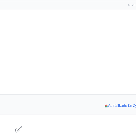
ADVE
Ausfallkarte für
✅