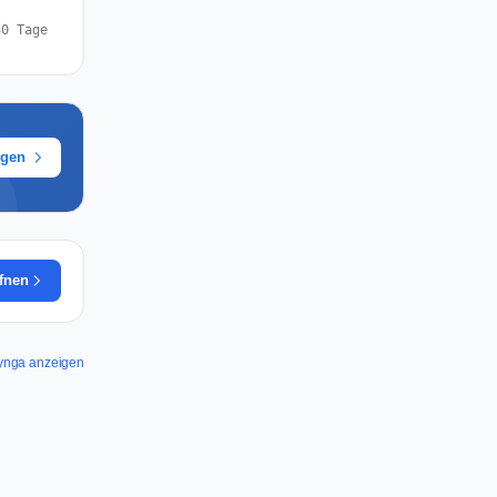
30 Tage
ügen
ffnen
 Zynga anzeigen