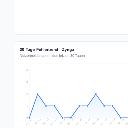
30-Tage-Fehlertrend - Zynga
Nutzermeldungen in den letzten 30 Tagen
4
3
2
1
0
Jul 19
Ju
Jul 12
Jul 15
Jul 18
Jul 21
Jul 11
Jul 14
Jul 17
Jul 20
Jul 10
Jul 13
Jul 16