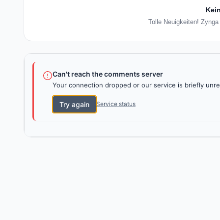
Kein
Tolle Neuigkeiten! Zynga
Can't reach the comments server
Your connection dropped or our service is briefly unre
Try again
Service status