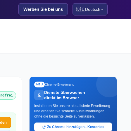
Werben Sie bei uns
🇩🇪
Deutsch
Chrome-Erweiterung
NEU
Dienste überwachen
andfrei
direkt im Browser
Installieren Sie unsere aktualisierte Erweiterung
und erhalten Sie schnelle Ausfallwarnungen,
ohne die besuchte Seite zu verlassen.
lden
Zu Chrome hinzufügen - Kostenlos