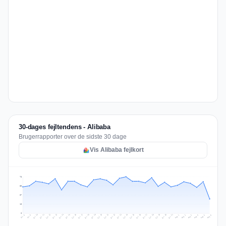
30-dages fejltendens - Alibaba
Brugerrapporter over de sidste 30 dage
Vis Alibaba fejlkort
73
55
37
18
0
Jul 15
Jul 18
Jul 31
Jul 21
Jul 24
Jul 11
Jul 14
Jul 27
Jul 30
Jul 17
Jul 20
Jul 23
Jul 10
Jul 13
Jul 26
Jul 29
Jul 16
Jul 19
Jul 22
Jul 12
Jul 25
Jul 28
Aug 1
Aug 4
Jul 9
Aug 3
Jul 8
Aug 6
Aug 2
Aug 5