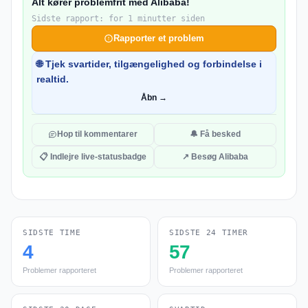
Alt kører problemfrit med Alibaba!
Sidste rapport: for 1 minutter siden
Rapporter et problem
🌐 Tjek svartider, tilgængelighed og forbindelse i
realtid.
Åbn →
Hop til kommentarer
🔔 Få besked
📋 Indlejre live-statusbadge
↗ Besøg Alibaba
SIDSTE TIME
SIDSTE 24 TIMER
4
57
Problemer rapporteret
Problemer rapporteret