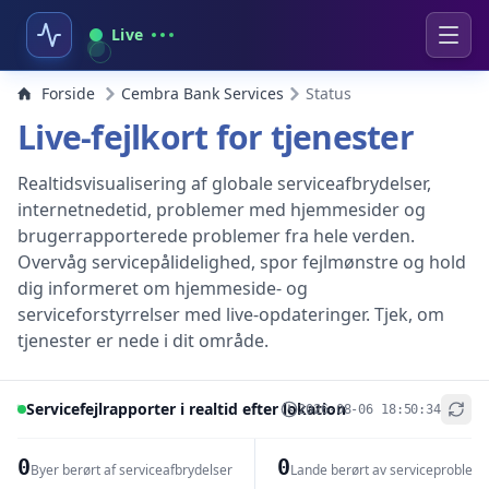
Live
Forside
Cembra Bank Services
Status
Live-fejlkort for tjenester
Realtidsvisualisering af globale serviceafbrydelser,
internetnedetid, problemer med hjemmesider og
brugerrapporterede problemer fra hele verden.
Overvåg servicepålidelighed, spor fejlmønstre og hold
dig informeret om hjemmeside- og
serviceforstyrrelser med live-opdateringer. Tjek, om
tjenester er nede i dit område.
Servicefejlrapporter i realtid efter lokation
2026-08-06 18:50:34
+
−
0
0
Byer berørt af serviceafbrydelser
Lande berørt av serviceproblem
Leaflet
|
© OpenStreetMap contributors