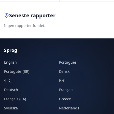
Seneste rapporter
Ingen rapporter fundet.
Sprog
English
Português
Português (BR)
Dansk
中文
हिन्दी
Deutsch
Français
Français (CA)
Greece
Svenska
Nederlands