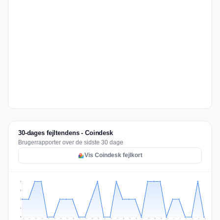
30-dages fejltendens - Coindesk
Brugerrapporter over de sidste 30 dage
Vis Coindesk fejlkort
2
2
1
1
0