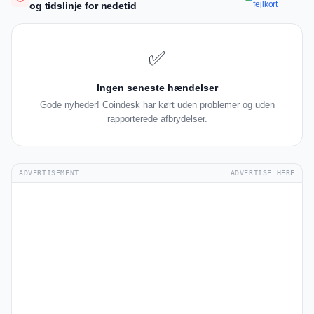
fejlkort
og tidslinje for nedetid
✅
Ingen seneste hændelser
Gode nyheder! Coindesk har kørt uden problemer og uden
rapporterede afbrydelser.
ADVERTISEMENT
ADVERTISE HERE