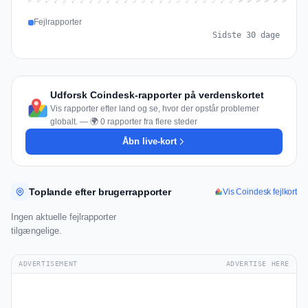
Jul 15
Jul 18
Jul 31
Jul 21
Jul 24
Jul 11
Jul 14
Jul 27
Jul 30
Jul 17
Jul 20
Jul 23
Jul 10
Jul 13
Jul 26
Jul 29
Jul 16
Jul 19
Jul 22
Jul 12
Jul 25
Jul 28
Aug 1
Aug 4
Jul 9
Aug 3
Jul 8
Aug 6
Aug 2
Aug 5
Fejlrapporter
Sidste 30 dage
Udforsk Coindesk-rapporter på verdenskortet
Vis rapporter efter land og se, hvor der opstår problemer
globalt. — 🌍 0 rapporter fra flere steder
Åbn live-kort
Toplande efter brugerrapporter
Vis Coindesk fejlkort
Ingen aktuelle fejlrapporter
tilgængelige.
ADVERTISEMENT
ADVERTISE HERE