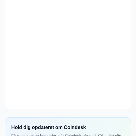
Hold dig opdateret om Coindesk
Få øjeblikkelige beskeder, når Coindesk går ned. Gå aldrig glip