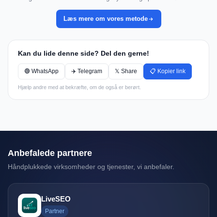
Læs mere om vores metode
Kan du lide denne side? Del den gerne!
🟢 WhatsApp
✈️ Telegram
𝕏 Share
📋 Kopier link
Hjælp andre med at bekræfte, om de også er berørt.
Anbefalede partnere
Håndplukkede virksomheder og tjenester, vi anbefaler.
LiveSEO
Partner