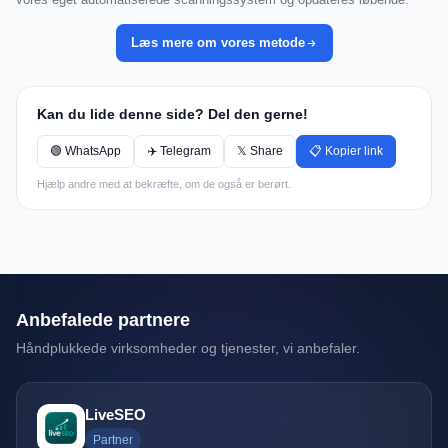
Læs mere om vores metode
Kan du lide denne side? Del den gerne!
🟢 WhatsApp
✈️ Telegram
𝕏 Share
📋 Kopier link
Hjælp andre med at bekræfte, om de også er berørt.
Anbefalede partnere
Håndplukkede virksomheder og tjenester, vi anbefaler.
LiveSEO
Partner