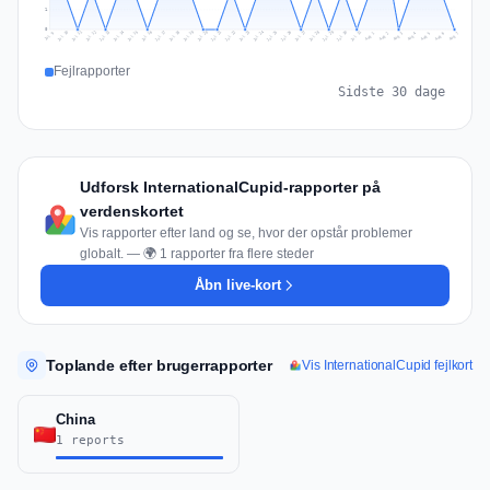
1
0
Jul 16
Jul 19
Jul 22
Jul 25
Jul 12
Jul 15
Jul 28
Jul 31
Jul 18
Jul 21
Jul 24
Jul 11
Jul 14
Jul 27
Jul 30
Jul 17
Jul 20
Jul 23
Jul 10
Jul 13
Jul 26
Jul 29
Aug 2
Aug 5
Aug 1
Aug 4
Jul 9
Aug 7
Aug 3
Aug 6
Fejlrapporter
Sidste 30 dage
Udforsk InternationalCupid-rapporter på
verdenskortet
Vis rapporter efter land og se, hvor der opstår problemer
globalt. — 🌍 1 rapporter fra flere steder
Åbn live-kort
Toplande efter brugerrapporter
Vis InternationalCupid fejlkort
China
1 reports