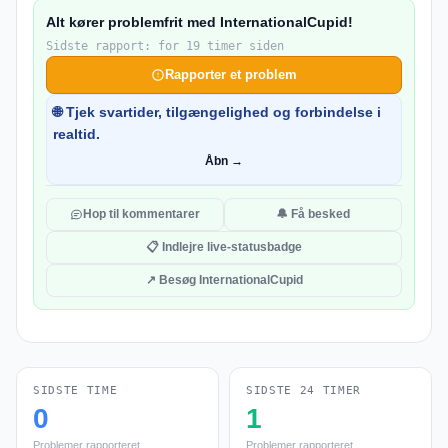
Alt kører problemfrit med InternationalCupid!
Sidste rapport: for 19 timer siden
Rapporter et problem
🌐 Tjek svartider, tilgængelighed og forbindelse i
realtid.
Åbn →
Hop til kommentarer
🔔 Få besked
📋 Indlejre live-statusbadge
↗ Besøg InternationalCupid
SIDSTE TIME
SIDSTE 24 TIMER
0
1
Problemer rapporteret
Problemer rapporteret