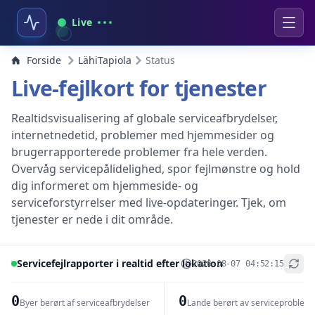
Live
Forside
LähiTapiola
Status
Live-fejlkort for tjenester
Realtidsvisualisering af globale serviceafbrydelser,
internetnedetid, problemer med hjemmesider og
brugerrapporterede problemer fra hele verden.
Overvåg servicepålidelighed, spor fejlmønstre og hold
dig informeret om hjemmeside- og
serviceforstyrrelser med live-opdateringer. Tjek, om
tjenester er nede i dit område.
Servicefejlrapporter i realtid efter lokation
2026-08-07 04:52:15
+
−
0
0
Byer berørt af serviceafbrydelser
Lande berørt av serviceproblem
Leaflet
|
© OpenStreetMap contributors