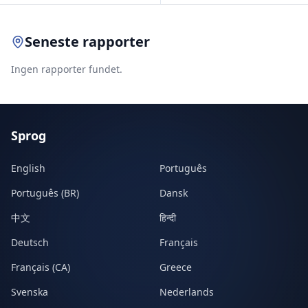
Seneste rapporter
Ingen rapporter fundet.
Sprog
English
Português
Português (BR)
Dansk
中文
हिन्दी
Deutsch
Français
Français (CA)
Greece
Svenska
Nederlands