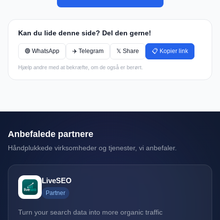
Kan du lide denne side? Del den gerne!
🟢 WhatsApp
✈️ Telegram
𝕏 Share
📋 Kopier link
Hjælp andre med at bekræfte, om de også er berørt.
Anbefalede partnere
Håndplukkede virksomheder og tjenester, vi anbefaler.
LiveSEO
Partner
Turn your search data into more organic traffic