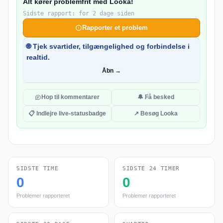
Alt kører problemfrit med Looka!
Sidste rapport: for 2 dage siden
Rapporter et problem
🌐 Tjek svartider, tilgængelighed og forbindelse i
realtid.
Åbn →
Hop til kommentarer
🔔 Få besked
📋 Indlejre live-statusbadge
↗ Besøg Looka
SIDSTE TIME
SIDSTE 24 TIMER
0
0
Problemer rapporteret
Problemer rapporteret