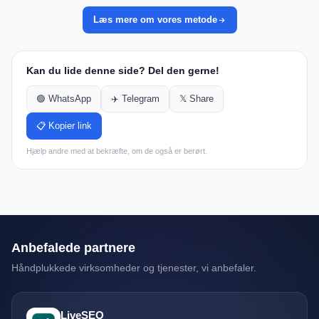
Læs mere om vores metode
Kan du lide denne side? Del den gerne!
🟢 WhatsApp
✈️ Telegram
𝕏 Share
📋 Kopier link
Hjælp andre med at bekræfte, om de også er berørt.
Anbefalede partnere
Håndplukkede virksomheder og tjenester, vi anbefaler.
LiveSEO