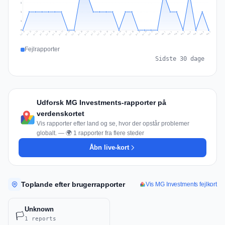
2
1
1
0
Jul 18
Jul 21
Jul 24
Jul 11
Jul 27
Jul 14
Jul 17
Jul 30
Jul 20
Jul 23
Jul 26
Jul 13
Jul 16
Jul 29
Jul 19
Jul 22
Jul 25
Jul 12
Jul 15
Jul 28
Jul 31
Aug 4
Aug 7
Aug 3
Aug 6
Aug 9
Aug 2
Aug 5
Aug 8
Aug 1
Fejlrapporter
Sidste 30 dage
Udforsk MG Investments-rapporter på
verdenskortet
Vis rapporter efter land og se, hvor der opstår problemer
globalt. — 🌍 1 rapporter fra flere steder
Åbn live-kort
Toplande efter brugerrapporter
Vis MG Investments fejlkort
Unknown
🏳️
1 reports