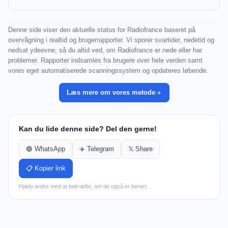
Denne side viser den aktuelle status for Radiofrance baseret på
overvågning i realtid og brugerrapporter. Vi sporer svartider, nedetid og
nedsat ydeevne, så du altid ved, om Radiofrance er nede eller har
problemer. Rapporter indsamles fra brugere over hele verden samt
vores eget automatiserede scanningssystem og opdateres løbende.
Læs mere om vores metode
Kan du lide denne side? Del den gerne!
🟢 WhatsApp
✈️ Telegram
𝕏 Share
📋 Kopier link
Hjælp andre med at bekræfte, om de også er berørt.