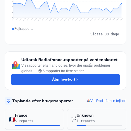
7
5
2
0
Jul 17
Jul 20
Jul 23
Jul 10
Jul 26
Jul 13
Jul 16
Jul 29
Jul 19
Jul 22
Jul 25
Jul 12
Jul 15
Jul 28
Jul 31
Jul 18
Jul 21
Jul 24
Jul 11
Jul 14
Jul 27
Jul 30
Aug 3
Aug 6
Aug 2
Aug 5
Aug 8
Aug 1
Aug 4
Aug 7
Fejlrapporter
Sidste 30 dage
Udforsk Radiofrance-rapporter på verdenskortet
Vis rapporter efter land og se, hvor der opstår problemer
globalt. — 🌍 6 rapporter fra flere steder
Åbn live-kort
Toplande efter brugerrapporter
Vis Radiofrance fejlkort
France
Unknown
🏳️
5 reports
1 reports