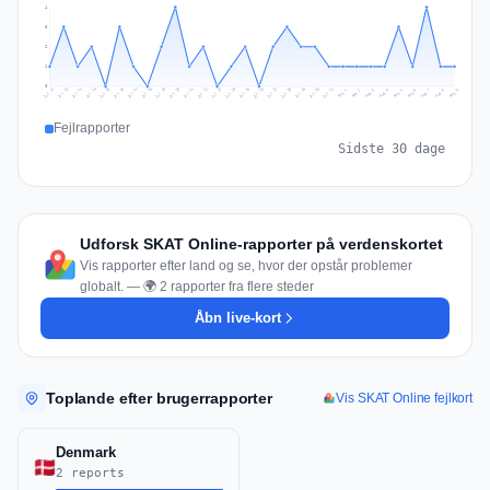
4
3
2
1
0
Jul 18
Jul 21
Jul 24
Jul 11
Jul 27
Jul 14
Jul 17
Jul 30
Jul 20
Jul 23
Jul 26
Jul 13
Jul 16
Jul 29
Jul 19
Jul 22
Jul 25
Jul 12
Jul 15
Jul 28
Jul 31
Aug 4
Aug 7
Aug 3
Aug 6
Aug 9
Aug 2
Aug 5
Aug 8
Aug 1
Fejlrapporter
Sidste 30 dage
Udforsk SKAT Online-rapporter på verdenskortet
Vis rapporter efter land og se, hvor der opstår problemer
globalt. — 🌍 2 rapporter fra flere steder
Åbn live-kort
Toplande efter brugerrapporter
Vis SKAT Online fejlkort
Denmark
2 reports