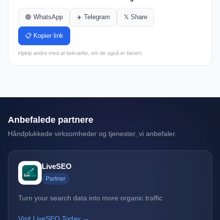
🟢 WhatsApp
✈️ Telegram
𝕏 Share
📋 Kopier link
Hjælp andre med at bekræfte, om de også er berørt.
Anbefalede partnere
Håndplukkede virksomheder og tjenester, vi anbefaler.
LiveSEO
Partner
Turn your search data into more organic traffic
Visit LiveSEO Today →