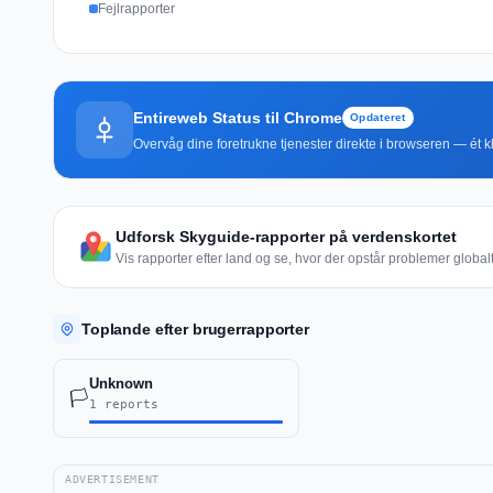
Fejlrapporter
Entireweb Status til Chrome
Opdateret
Overvåg dine foretrukne tjenester direkte i browseren — ét kli
Udforsk Skyguide-rapporter på verdenskortet
Vis rapporter efter land og se, hvor der opstår problemer globalt
Toplande efter brugerrapporter
Unknown
🏳️
1 reports
ADVERTISEMENT