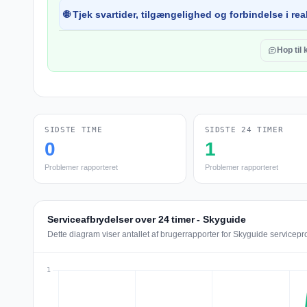
🌐 Tjek svartider, tilgængelighed og forbindelse i real
Hop til
SIDSTE TIME
SIDSTE 24 TIMER
0
1
Problemer rapporteret
Problemer rapporteret
Serviceafbrydelser over 24 timer - Skyguide
Dette diagram viser antallet af brugerrapporter for Skyguide servicepr