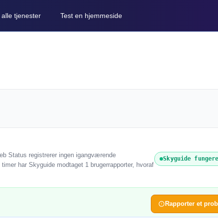
lle tjenester
Test en hjemmeside
web Status registrerer ingen igangværende
Skyguide funger
24 timer har Skyguide modtaget 1 brugerrapporter, hvoraf
Rapporter et pro