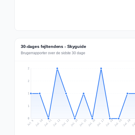
30-dages fejltendens - Skyguide
Brugerrapporter over de sidste 30 dage
2
2
1
1
0
Jul 18
Ju
Jul 11
Jul 14
Jul 17
Jul 20
Jul 10
Jul 13
Jul 16
Jul 19
Jul 12
Jul 15
Jul 9