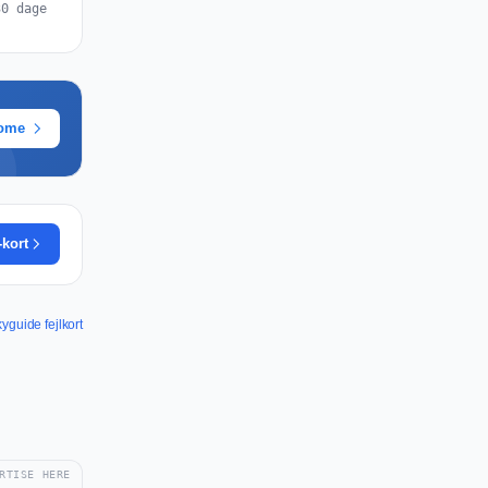
30 dage
rome
-kort
yguide fejlkort
RTISE HERE