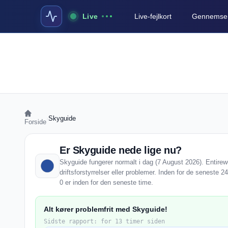
Live
Live-fejlkort
Gennemse a
›
Skyguide
Forside
Er Skyguide nede lige nu?
Skyguide fungerer normalt i dag (7 August 2026). Entire
driftsforstyrrelser eller problemer. Inden for de seneste 
0 er inden for den seneste time.
Alt kører problemfrit med Skyguide!
Sidste rapport: for 13 timer siden