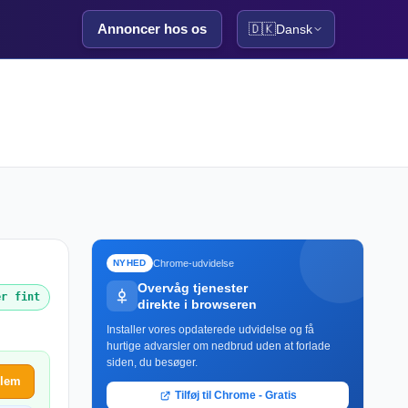
Annoncer hos os
🇩🇰
Dansk
Chrome-udvidelse
NYHED
Overvåg tjenester
er fint
direkte i browseren
Installer vores opdaterede udvidelse og få
hurtige advarsler om nedbrud uden at forlade
siden, du besøger.
blem
Tilføj til Chrome - Gratis