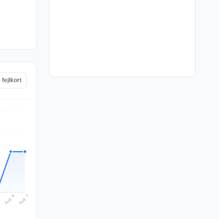
fejlkort
Aug 7
Aug 6
5