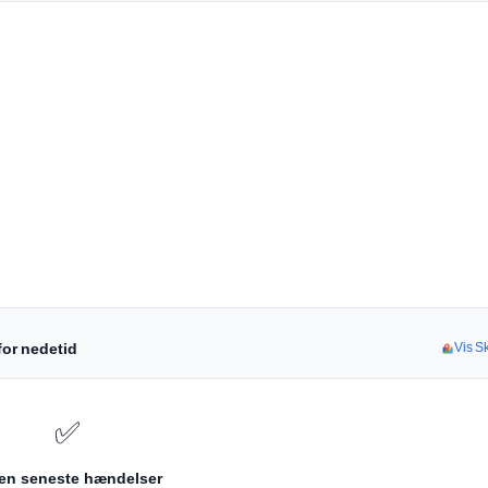
for nedetid
Vis Sk
✅
en seneste hændelser