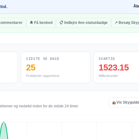
tid.
Åb
 kommentarer
🔔 Få besked
📋 Indlejre live-statusbadge
↗ Besøg Sky
SIDSTE 30 DAGE
SVARTID
25
1523.15
Problemer rapporteret
Millisekunder
Vis Skyguide 
oblemer og nedetid inden for de sidste 24 timer.