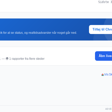
Sidste 
Tilføj til Ch
k for at se status, og realtidsadvarsler når noget går ned.
Åbn live
. — 🌍 1 rapporter fra flere steder
Vis Sk
ADVE