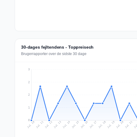
30-dages fejltendens - Toppreisech
Brugerrapporter over de sidste 30 dage
3
2
2
1
0
Jul 19
Ju
Jul 12
Jul 15
Jul 18
Jul 21
Jul 11
Jul 14
Jul 17
Jul 20
Jul 10
Jul 13
Jul 16