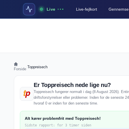
Live
Live-fejlkort
Gennemse a
›
Toppreisech
Forside
Er Toppreisech nede lige nu?
Toppreisech fungerer normalt i dag (8 August 2026). Enti
driftsforstyrrelser eller problemer. Inden for de seneste 
hvoraf 0 er inden for den seneste time.
Alt kører problemfrit med Toppreisech!
Sidste rapport: for 3 timer siden