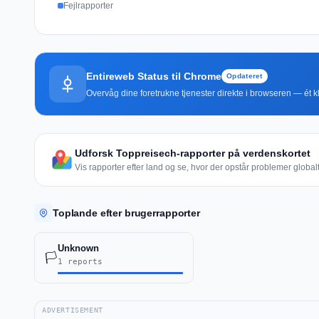
Fejlrapporter
Entireweb Status til Chrome
Opdateret
Overvåg dine foretrukne tjenester direkte i browseren — ét kli
Udforsk Toppreisech-rapporter på verdenskortet
Vis rapporter efter land og se, hvor der opstår problemer globalt
Toplande efter brugerrapporter
Unknown
🏳️
1 reports
ADVERTISEMENT