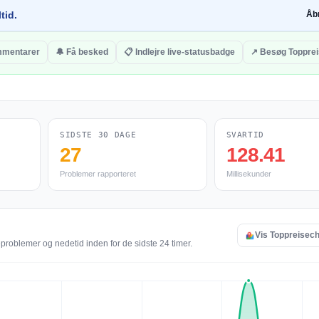
tid.
Åb
ommentarer
🔔 Få besked
📋 Indlejre live-statusbadge
↗ Besøg Toppre
SIDSTE 30 DAGE
SVARTID
27
128.41
Problemer rapporteret
Millisekunder
Vis Toppreisech 
eproblemer og nedetid inden for de sidste 24 timer.