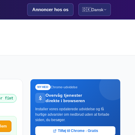
Annoncer hos os
🇩🇰
Dansk
Chrome-udvidelse
NYHED
Overvåg tjenester
er fint
direkte i browseren
Installer vores opdaterede udvidelse og få
hurtige advarsler om nedbrud uden at forlade
siden, du besøger.
blem
Tilføj til Chrome - Gratis