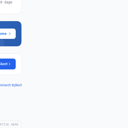
30 dage
rome
-kort
eisech fejlkort
RTISE HERE