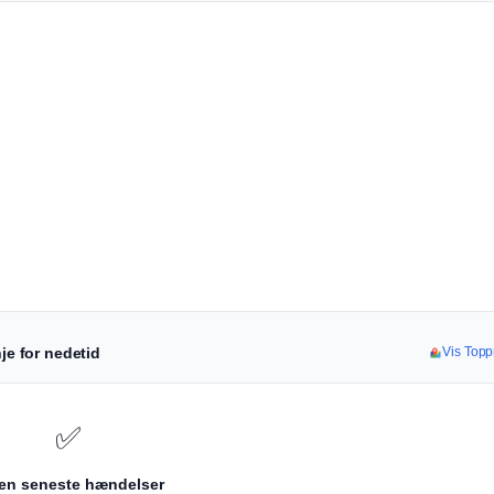
je for nedetid
Vis Toppr
✅
en seneste hændelser