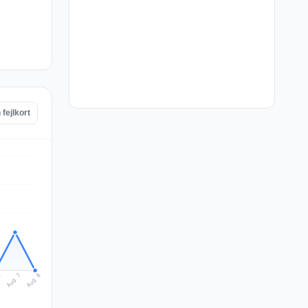
fejlkort
Aug 8
Aug 7
6