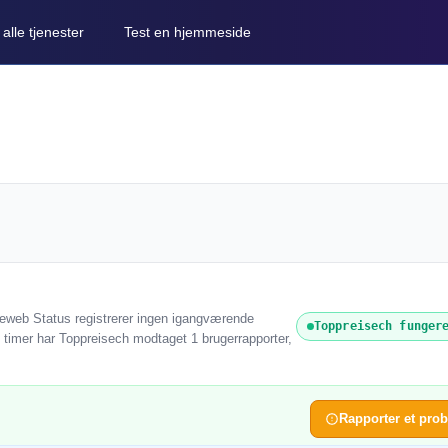
lle tjenester
Test en hjemmeside
reweb Status registrerer ingen igangværende
Toppreisech funger
24 timer har Toppreisech modtaget 1 brugerrapporter,
Rapporter et pro