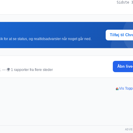
Sidste 
Tilføj til Ch
k for at se status, og realtidsadvarsler når noget går ned.
Åbn live
. — 🌍 1 rapporter fra flere steder
Vis Toppr
ADVE