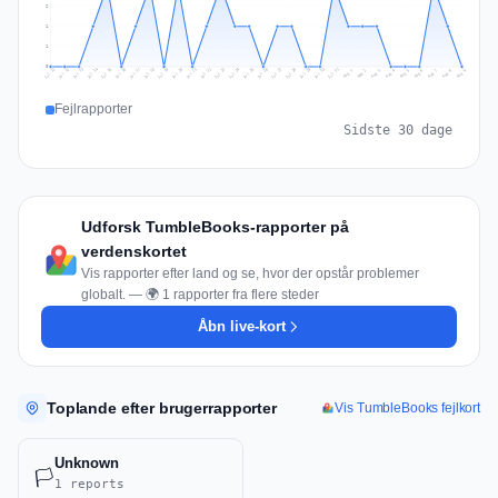
2
1
1
0
Jul 18
Jul 21
Jul 24
Jul 11
Jul 27
Jul 14
Jul 17
Jul 30
Jul 20
Jul 23
Jul 26
Jul 13
Jul 16
Jul 29
Jul 19
Jul 22
Jul 25
Jul 12
Jul 15
Jul 28
Jul 31
Aug 4
Aug 7
Aug 3
Aug 6
Aug 9
Aug 2
Aug 5
Aug 8
Aug 1
Fejlrapporter
Sidste 30 dage
Udforsk TumbleBooks-rapporter på
verdenskortet
Vis rapporter efter land og se, hvor der opstår problemer
globalt. — 🌍 1 rapporter fra flere steder
Åbn live-kort
Toplande efter brugerrapporter
Vis TumbleBooks fejlkort
Unknown
🏳️
1 reports