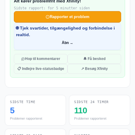
Alt kører problemfrit med Xfinity!
Sidste rapport: for 5 minutter siden
Rapporter et problem
🌐 Tjek svartider, tilgængelighed og forbindelse i
realtid.
Åbn →
Hop til kommentarer
🔔 Få besked
📋 Indlejre live-statusbadge
↗ Besøg Xfinity
SIDSTE TIME
SIDSTE 24 TIMER
5
110
Problemer rapporteret
Problemer rapporteret