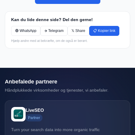
Kan du lide denne side? Del den gerne!
🟢 WhatsApp
✈️ Telegram
𝕏 Share
📋 Kopier link
Hjælp andre med at bekræfte, om de også er berørt.
Anbefalede partnere
Håndplukkede virksomheder og tjenester, vi anbefaler.
LiveSEO
Partner
Turn your search data into more organic traffic