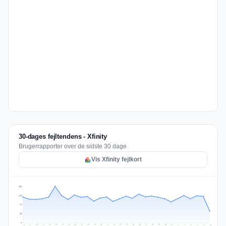
30-dages fejltendens - Xfinity
Brugerrapporter over de sidste 30 dage
Vis Xfinity fejlkort
151
113
76
38
0