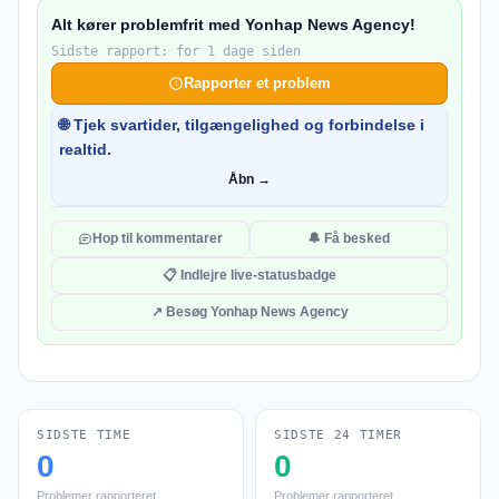
Alt kører problemfrit med Yonhap News Agency!
Sidste rapport: for 1 dage siden
Rapporter et problem
🌐 Tjek svartider, tilgængelighed og forbindelse i
realtid.
Åbn →
Hop til kommentarer
🔔 Få besked
📋 Indlejre live-statusbadge
↗ Besøg Yonhap News Agency
SIDSTE TIME
SIDSTE 24 TIMER
0
0
Problemer rapporteret
Problemer rapporteret