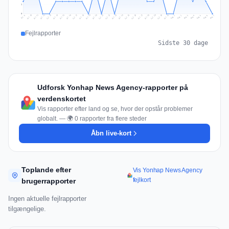
1
0
Jul 16
Jul 19
Jul 22
Jul 25
Jul 12
Jul 15
Jul 28
Jul 31
Jul 18
Jul 21
Jul 24
Jul 11
Jul 14
Jul 27
Jul 30
Jul 17
Jul 20
Jul 23
Jul 10
Jul 13
Jul 26
Jul 29
Aug 2
Aug 5
Aug 1
Aug 4
Jul 9
Aug 7
Aug 3
Aug 6
Fejlrapporter
Sidste 30 dage
Udforsk Yonhap News Agency-rapporter på
verdenskortet
Vis rapporter efter land og se, hvor der opstår problemer
globalt. — 🌍 0 rapporter fra flere steder
Åbn live-kort
Toplande efter
Vis Yonhap News Agency
fejlkort
brugerrapporter
Ingen aktuelle fejlrapporter
tilgængelige.