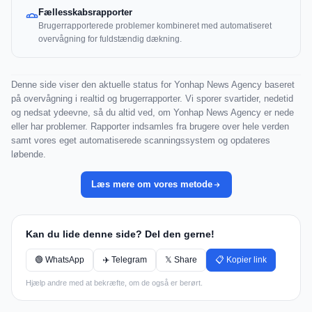
Fællesskabsrapporter
Brugerrapporterede problemer kombineret med automatiseret
overvågning for fuldstændig dækning.
Denne side viser den aktuelle status for Yonhap News Agency baseret
på overvågning i realtid og brugerrapporter. Vi sporer svartider, nedetid
og nedsat ydeevne, så du altid ved, om Yonhap News Agency er nede
eller har problemer. Rapporter indsamles fra brugere over hele verden
samt vores eget automatiserede scanningssystem og opdateres
løbende.
Læs mere om vores metode
Kan du lide denne side? Del den gerne!
🟢 WhatsApp
✈️ Telegram
𝕏 Share
📋 Kopier link
Hjælp andre med at bekræfte, om de også er berørt.