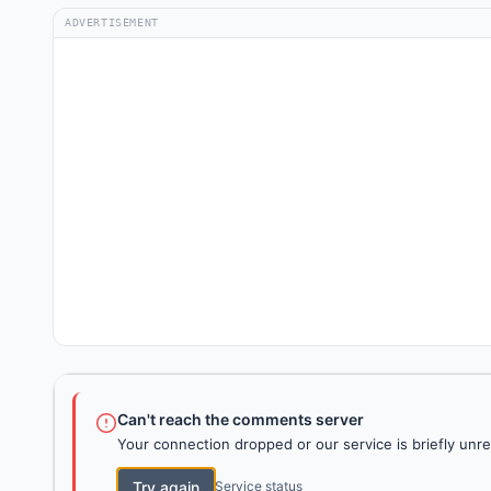
ADVERTISEMENT
Can't reach the comments server
Your connection dropped or our service is briefly unre
Try again
Service status