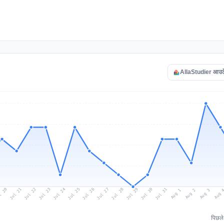
AllaStudier आउटेज 
l 20
Jul 23
Jul 26
Jul 29
Jul 22
Jul 25
Jul 28
Jul 31
Jul 21
Jul 24
Jul 27
Jul 30
Aug 2
Aug 1
Aug 
Aug 3
पिछल