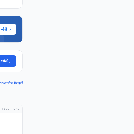
ोड़ें
 खोलें
r आउटेज मैप देखें
RTISE HERE