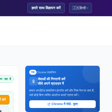
हमारे साथ विज्ञापन करें
🇮🇳
हिन्दी
Chrome एक्सटेंशन
नया
सेवाओं की निगरानी करें
र रहा है
सीधे अपने ब्राउज़र में
हमारा अपडेटेड एक्सटेंशन इंस्टॉल करें और जिस पेज पर आप हैं,
उसे छोड़े बिना त्वरित आउटेज अलर्ट प्राप्त करें।
 करें
Chrome में जोड़ें - मुफ़्त