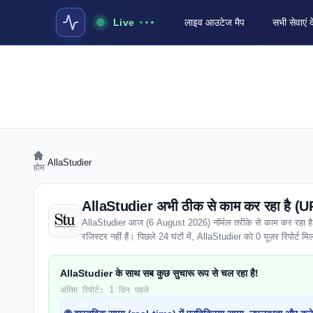
Live
लाइव आउटेज मैप
सभी सेवाएं द
›
AllaStudier
होम
AllaStudier अभी ठीक से काम कर रहा है (UP
AllaStudier आज (6 August 2026) नॉर्मल तरीके से काम कर रहा है। पू
रजिस्टर नहीं हैं। पिछले 24 घंटों में, AllaStudier को 0 यूज़र रिपोर्ट मिली 
AllaStudier के साथ सब कुछ सुचारू रूप से चल रहा है!
अंतिम रिपोर्ट: 1 दिन पहले