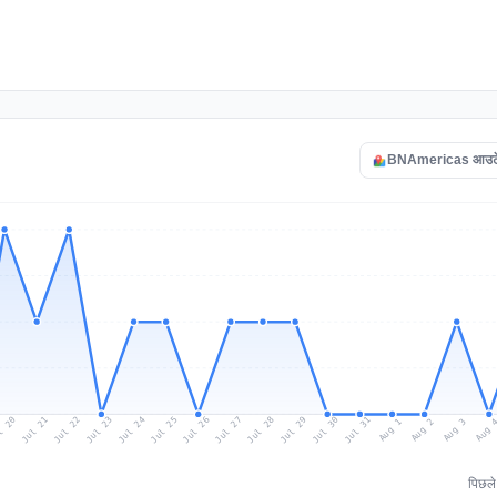
BNAmericas आउटेज म
l 20
Jul 23
Jul 26
Jul 29
Jul 22
Jul 25
Jul 28
Jul 31
Jul 21
Jul 24
Jul 27
Jul 30
Aug 2
Aug 1
Aug 
Aug 3
पिछल