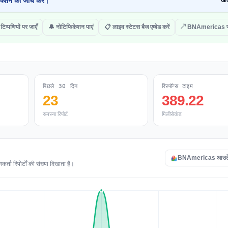
क्शन की जांच करें।
खोल
टिप्पणियों पर जाएँ
🔔 नोटिफिकेशन पाएं
📋 लाइव स्टेटस बैज एम्बेड करें
↗ BNAmericas पर
पिछले 30 दिन
रिस्पॉन्स टाइम
23
389.22
समस्या रिपोर्ट
मिलीसेकंड
BNAmericas आउटेज म
ा रिपोर्टों की संख्या दिखाता है।