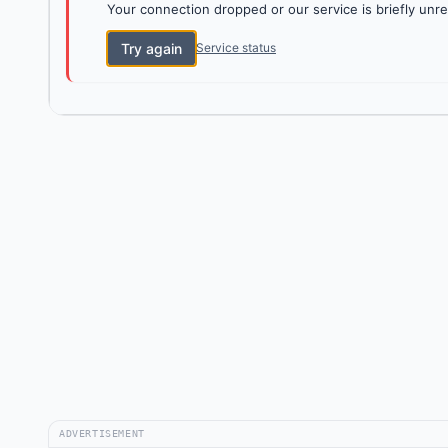
Your connection dropped or our service is briefly unre
Try again
Service status
ADVERTISEMENT