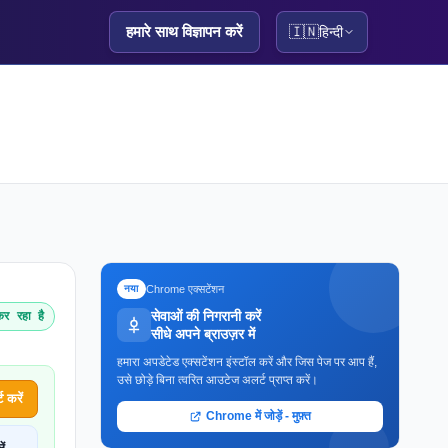
हमारे साथ विज्ञापन करें
🇮🇳
हिन्दी
Chrome एक्सटेंशन
नया
सेवाओं की निगरानी करें
र रहा है
सीधे अपने ब्राउज़र में
हमारा अपडेटेड एक्सटेंशन इंस्टॉल करें और जिस पेज पर आप हैं,
उसे छोड़े बिना त्वरित आउटेज अलर्ट प्राप्त करें।
 करें
Chrome में जोड़ें - मुफ़्त