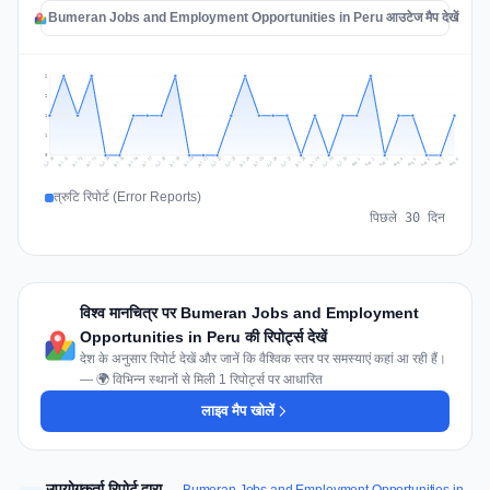
Bumeran Jobs and Employment Opportunities in Peru आउटेज मैप देखें
2
2
1
1
0
Jul 17
Jul 20
Jul 23
Jul 10
Jul 26
Jul 13
Jul 16
Jul 29
Jul 19
Jul 22
Jul 25
Jul 12
Jul 15
Jul 28
Jul 31
Jul 18
Jul 21
Jul 24
Jul 11
Jul 14
Jul 27
Jul 30
Aug 3
Aug 6
Aug 2
Aug 5
Aug 8
Aug 1
Aug 4
Aug 7
त्रुटि रिपोर्ट (Error Reports)
पिछले 30 दिन
विश्व मानचित्र पर Bumeran Jobs and Employment
Opportunities in Peru की रिपोर्ट्स देखें
देश के अनुसार रिपोर्ट देखें और जानें कि वैश्विक स्तर पर समस्याएं कहां आ रही हैं।
— 🌍 विभिन्न स्थानों से मिली 1 रिपोर्ट्स पर आधारित
लाइव मैप खोलें
उपयोगकर्ता रिपोर्ट द्वारा