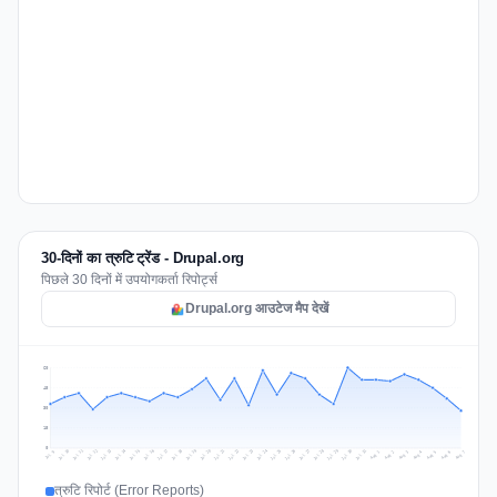
30-दिनों का त्रुटि ट्रेंड - Drupal.org
पिछले 30 दिनों में उपयोगकर्ता रिपोर्ट्स
Drupal.org आउटेज मैप देखें
60
45
30
15
0
Jul 16
Jul 19
Jul 22
Jul 25
Jul 12
Jul 15
Jul 28
Jul 31
Jul 18
Jul 21
Jul 24
Jul 11
Jul 14
Jul 27
Jul 30
Jul 17
Jul 20
Jul 23
Jul 10
Jul 13
Jul 26
Jul 29
Aug 2
Aug 5
Aug 1
Aug 4
Jul 9
Aug 7
Aug 3
Aug 6
त्रुटि रिपोर्ट (Error Reports)