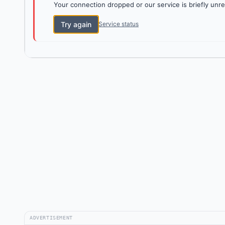
Your connection dropped or our service is briefly unre
Try again
Service status
ADVERTISEMENT