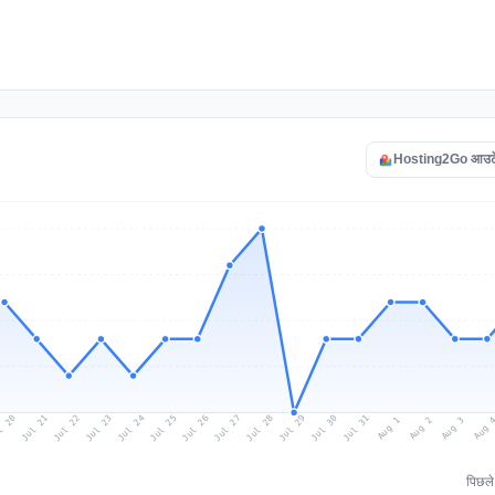
Hosting2Go आउटेज 
l 20
Jul 23
Jul 26
Jul 29
Jul 22
Jul 25
Jul 28
Jul 31
Jul 21
Jul 24
Jul 27
Jul 30
Aug 2
Aug 1
Aug 
Aug 3
पिछल