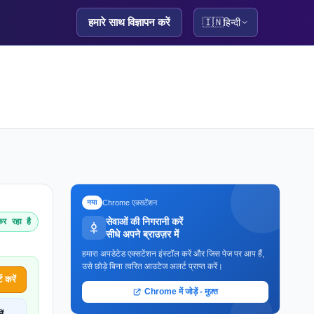
हमारे साथ विज्ञापन करें
🇮🇳
हिन्दी
Chrome एक्सटेंशन
नया
सेवाओं की निगरानी करें
र रहा है
सीधे अपने ब्राउज़र में
हमारा अपडेटेड एक्सटेंशन इंस्टॉल करें और जिस पेज पर आप हैं,
उसे छोड़े बिना त्वरित आउटेज अलर्ट प्राप्त करें।
 करें
Chrome में जोड़ें - मुफ़्त