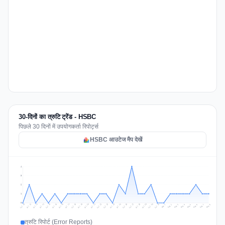
30-दिनों का त्रुटि ट्रेंड - HSBC
पिछले 30 दिनों में उपयोगकर्ता रिपोर्ट्स
HSBC आउटेज मैप देखें
4
3
2
1
0
Jul 17
Jul 20
Jul 23
Jul 10
Jul 26
Jul 13
Jul 16
Jul 29
Jul 19
Jul 22
Jul 25
Jul 12
Jul 15
Jul 28
Jul 31
Jul 18
Jul 21
Jul 24
Jul 11
Jul 14
Jul 27
Jul 30
Aug 3
Aug 6
Aug 2
Aug 5
Aug 8
Aug 1
Aug 4
Aug 7
त्रुटि रिपोर्ट (Error Reports)