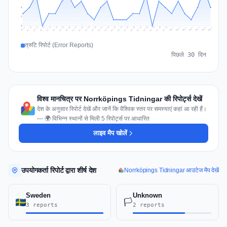
3
2
0
Jul 16
Jul 19
Jul 22
Jul 25
Jul 12
Jul 15
Jul 28
Jul 31
Jul 18
Jul 21
Jul 24
Jul 11
Jul 14
Jul 27
Jul 30
Jul 17
Jul 20
Jul 23
Jul 10
Jul 13
Jul 26
Jul 29
Aug 2
Aug 5
Aug 1
Aug 4
Jul 9
Aug 7
Aug 3
Aug 6
त्रुटि रिपोर्ट (Error Reports)
पिछले 30 दिन
विश्व मानचित्र पर Norrköpings Tidningar की रिपोर्ट्स देखें
देश के अनुसार रिपोर्ट देखें और जानें कि वैश्विक स्तर पर समस्याएं कहां आ रही हैं।
— 🌍 विभिन्न स्थानों से मिली 5 रिपोर्ट्स पर आधारित
लाइव मैप खोलें
उपयोगकर्ता रिपोर्ट द्वारा शीर्ष देश
Norrköpings Tidningar आउटेज मैप देखें
Sweden
Unknown
🏳️
3 reports
2 reports