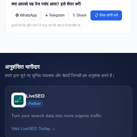
क्या आपको यह पेज पसंद आया? इसे शेयर करें!
🟢 WhatsApp
✈️ Telegram
𝕏 Share
📋 लिंक कॉपी करें
दूसरों को यह पुष्टि करने में मदद करें कि क्या वे भी प्रभावित हैं।
अनुशंसित भागीदार
हमारे द्वारा चुने गए चुनिंदा व्यवसाय और सेवाएँ जिनकी हम अनुशंसा करते हैं।
LiveSEO
Partner
Turn your search data into more organic traffic
Visit LiveSEO Today →