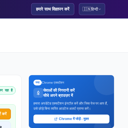
हमारे साथ विज्ञापन करें
🇮🇳
हिन्दी
Chrome एक्सटेंशन
नया
सेवाओं की निगरानी करें
र रहा है
सीधे अपने ब्राउज़र में
हमारा अपडेटेड एक्सटेंशन इंस्टॉल करें और जिस पेज पर आप हैं,
उसे छोड़े बिना त्वरित आउटेज अलर्ट प्राप्त करें।
 करें
Chrome में जोड़ें - मुफ़्त