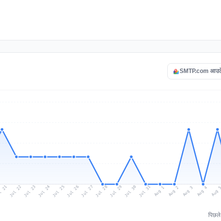
SMTP.com आउटेज 
l 21
Jul 24
Jul 27
Jul 30
Jul 23
Jul 26
Jul 29
Jul 22
Jul 25
Jul 28
Jul 31
Aug 3
Aug 2
Aug 
Aug 1
Aug 4
पिछल