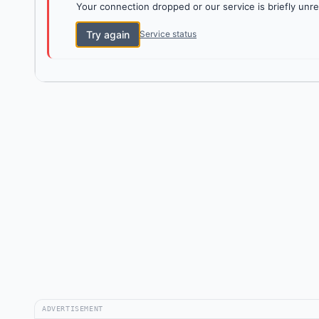
Your connection dropped or our service is briefly unre
Try again
Service status
ADVERTISEMENT