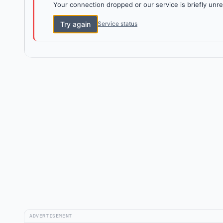
Your connection dropped or our service is briefly unre
Try again
Service status
ADVERTISEMENT