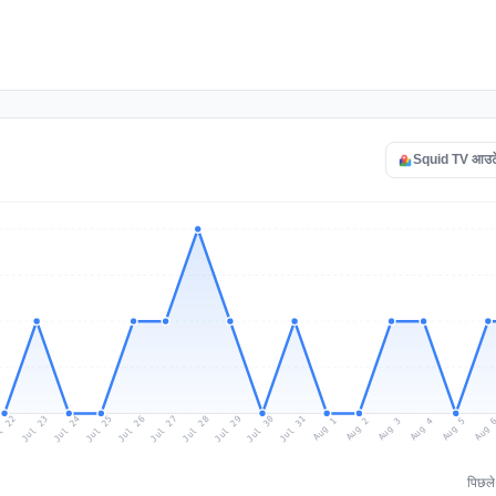
Squid TV आउटेज 
l 22
Jul 25
Jul 28
Jul 31
Jul 24
Jul 27
Jul 30
Jul 23
Jul 26
Jul 29
Aug 1
Aug 4
Aug 3
Aug 
Aug 2
Aug 5
पिछल