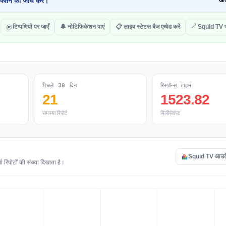
क्शन की जांच करें।
खोल
टिप्पणियों पर जाएँ
🔔 नोटिफिकेशन पाएं
📋 लाइव स्टेटस बैज एम्बेड करें
↗ Squid TV प
पिछले 30 दिन
रिस्पॉन्स टाइम
21
1523.82
समस्या रिपोर्ट
मिलीसेकंड
Squid TV आउटेज 
िपोर्टों की संख्या दिखाता है।