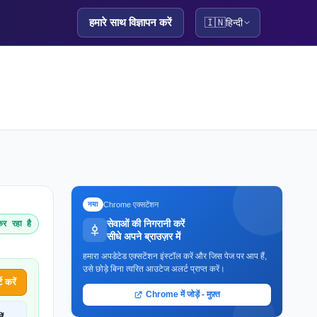
हमारे साथ विज्ञापन करें
🇮🇳
हिन्दी
Chrome एक्सटेंशन
नया
सेवाओं की निगरानी करें
र रहा है
सीधे अपने ब्राउज़र में
हमारा अपडेटेड एक्सटेंशन इंस्टॉल करें और जिस पेज पर आप हैं,
उसे छोड़े बिना त्वरित आउटेज अलर्ट प्राप्त करें।
 करें
Chrome में जोड़ें - मुफ़्त