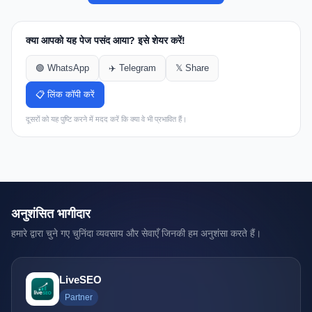
क्या आपको यह पेज पसंद आया? इसे शेयर करें!
🟢 WhatsApp
✈️ Telegram
𝕏 Share
📋 लिंक कॉपी करें
दूसरों को यह पुष्टि करने में मदद करें कि क्या वे भी प्रभावित हैं।
अनुशंसित भागीदार
हमारे द्वारा चुने गए चुनिंदा व्यवसाय और सेवाएँ जिनकी हम अनुशंसा करते हैं।
LiveSEO
Partner