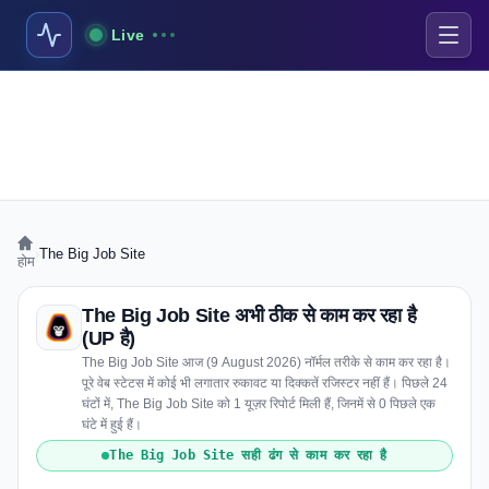
Live
›
The Big Job Site
होम
The Big Job Site अभी ठीक से काम कर रहा है
(UP है)
The Big Job Site आज (9 August 2026) नॉर्मल तरीके से काम कर रहा है।
पूरे वेब स्टेटस में कोई भी लगातार रुकावट या दिक्कतें रजिस्टर नहीं हैं। पिछले 24
घंटों में, The Big Job Site को 1 यूज़र रिपोर्ट मिली हैं, जिनमें से 0 पिछले एक
घंटे में हुई हैं।
The Big Job Site सही ढंग से काम कर रहा है