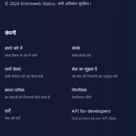
© 2026 Entireweb Status. सभी अधिकार सुरक्षित।
कंपनी
हमारे बारे में
संपर्क
हमारे मिशन के बारे में जानें
हमसे संपर्क करें
सभी सेवाएं
सेवा का सुझाव दें
सभी मॉनीटर की गई सेवाएं देखें
नई सेवा की निगरानी का अनुरोध करें
हमारा तरीका
गोपनीयता
हम सेवाओं की निगरानी कैसे करते हैं
गोपनीयता नीति
शर्तें
API for developers
सेवा की शर्तें
Get access to our API data