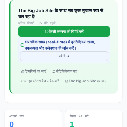
The Big Job Site के साथ सब कुछ सुचारू रूप से
चल रहा है!
अंतिम रिपोर्ट: 15 घंटे पहले
किसी समस्या की रिपोर्ट करें
वास्तविक समय (real-time) में प्रतिक्रिया समय,
उपलब्धता और कनेक्शन की जांच करें।
खोलें →
टिप्पणियों पर जाएँ
नोटिफिकेशन पाएं
लाइव स्टेटस बैज एम्बेड करें
The Big Job Site पर जाएं
आखरी घंटा
पिछले 24 घंटे
0
1