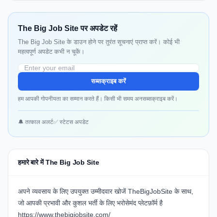
The Big Job Site पर अपडेट रहें
The Big Job Site के डाउन होने पर तुरंत सूचनाएं प्राप्त करें। कोई भी
महत्वपूर्ण अपडेट कभी न चूकें।
सब्सक्राइब करें
हम आपकी गोपनीयता का सम्मान करते हैं। किसी भी समय अनसब्सक्राइब करें।
🔔 तत्काल अलर्ट
✅ स्टेटस अपडेट
हमारे बारे में The Big Job Site
अपने व्यवसाय के लिए उपयुक्त उम्मीदवार खोजें TheBigJobSite के साथ,
जो आपकी प्रभावी और कुशल भर्ती के लिए भरोसेमंद प्लेटफ़ॉर्म है
https://www.thebigjobsite.com/