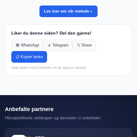
Les mer om vår metode
Liker du denne siden? Del den gjerne!
🟢 WhatsApp
✈️ Telegram
𝕏 Share
📋 Kopier lenke
Hjelp andre med å bekrefte om de også er rammet.
Anbefalte partnere
Håndplukkede selskaper og tjenester vi anbefaler.