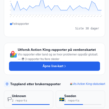
6
4
2
0
Jul 17
Jul 20
Jul 23
Jul 10
Jul 26
Jul 13
Jul 16
Jul 29
Jul 19
Jul 22
Jul 25
Jul 12
Jul 15
Jul 28
Jul 31
Jul 18
Jul 21
Jul 24
Jul 11
Jul 14
Jul 27
Jul 30
Aug 3
Aug 6
Aug 2
Aug 5
Aug 8
Aug 1
Aug 4
Aug 7
Feilrapporter
Siste 30 dager
Utforsk Action King-rapporter på verdenskartet
Vis rapporter etter land og se hvor problemer oppstår globalt.
— 🌍 3 rapporter fra flere steder
Åpne live-kart
Toppland etter brukerrapporter
Vis Action King-statuskart
Unknown
Sweden
🏳️
2 reports
1 reports