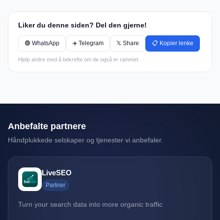
Liker du denne siden? Del den gjerne!
🟢 WhatsApp
✈️ Telegram
𝕏 Share
📋 Kopier lenke
Hjelp andre med å bekrefte om de også er rammet.
Anbefalte partnere
Håndplukkede selskaper og tjenester vi anbefaler.
LiveSEO
Partner
Turn your search data into more organic traffic