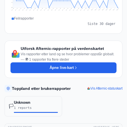
1
0
Jul 17
Jul 20
Jul 23
Jul 10
Jul 26
Jul 13
Jul 16
Jul 29
Jul 19
Jul 22
Jul 25
Jul 12
Jul 15
Jul 28
Jul 31
Jul 18
Jul 21
Jul 24
Jul 11
Jul 14
Jul 27
Jul 30
Aug 3
Aug 6
Aug 2
Aug 5
Aug 8
Aug 1
Aug 4
Aug 7
Feilrapporter
Siste 30 dager
Utforsk Afternic-rapporter på verdenskartet
Vis rapporter etter land og se hvor problemer oppstår globalt.
— 🌍 1 rapporter fra flere steder
Åpne live-kart
Toppland etter brukerrapporter
Vis Afternic-statuskart
Unknown
🏳️
1 reports