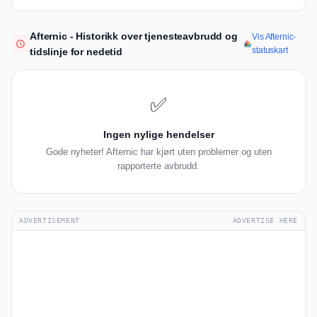
Afternic - Historikk over tjenesteavbrudd og
Vis Afternic-
statuskart
tidslinje for nedetid
✅
Ingen nylige hendelser
Gode nyheter! Afternic har kjørt uten problemer og uten
rapporterte avbrudd.
ADVERTISEMENT
ADVERTISE HERE