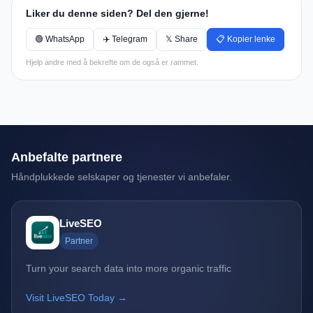
Liker du denne siden? Del den gjerne!
🟢 WhatsApp
✈️ Telegram
𝕏 Share
📋 Kopier lenke
Hjelp andre med å bekrefte om de også er rammet.
Anbefalte partnere
Håndplukkede selskaper og tjenester vi anbefaler.
LiveSEO
Partner
Turn your search data into more organic traffic
Visit LiveSEO Today →