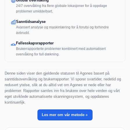
Global overvåking
24/7 overvåking fra flere globale lokasjoner for å oppdage
problemer umiddelbart.
Sanntidsanalyse
Avansert analyse og maskinlæring for å forutsi og forhindre
avbrudd.
Fellesskapsrapporter
Brukerrapporterte problemer kombinert med automatisert
overvåking for full dækning.
Denne siden viser den gjeldende statusen til Agones basert på
sanntidsovervåking og brukerrapporter. Vi sporer svartider, nedetid og
redusert ytelse, slik at du alltid vet om Agones er nede eller har
problemer. Rapporter samles inn fra brukere over hele verden og vårt
eget utviklede automatiserte skanningssystem, og oppdateres
kontinuerlijk.
Les mer om vår metode