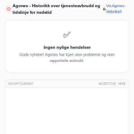
Agones - Historikk over tjenesteavbrudd og
Vis Agones-
statuskart
tidslinje for nedetid
✅
Ingen nylige hendelser
Gode nyheter! Agones har kjørt uten problemer og uten
rapporterte avbrudd.
ADVERTISEMENT
ADVERTISE HERE