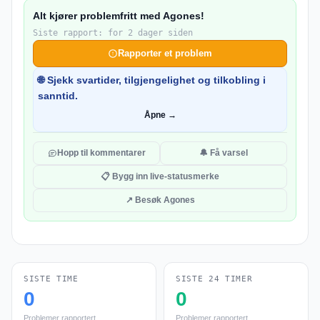
Alt kjører problemfritt med Agones!
Siste rapport: for 2 dager siden
Rapporter et problem
🌐 Sjekk svartider, tilgjengelighet og tilkobling i
sanntid.
Åpne →
Hopp til kommentarer
🔔 Få varsel
📋 Bygg inn live-statusmerke
↗ Besøk Agones
SISTE TIME
SISTE 24 TIMER
0
0
Problemer rapportert
Problemer rapportert