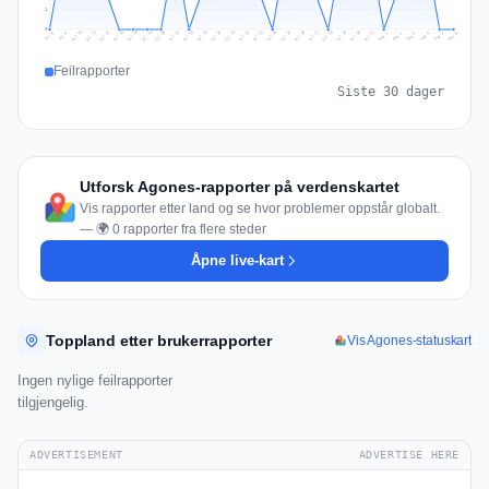
1
0
Jul 15
Jul 18
Jul 31
Jul 21
Jul 24
Jul 11
Jul 14
Jul 27
Jul 30
Jul 17
Jul 20
Jul 23
Jul 10
Jul 13
Jul 26
Jul 29
Jul 16
Jul 19
Jul 22
Jul 12
Jul 25
Jul 28
Aug 1
Aug 4
Jul 9
Aug 3
Jul 8
Aug 6
Aug 2
Aug 5
Feilrapporter
Siste 30 dager
Utforsk Agones-rapporter på verdenskartet
Vis rapporter etter land og se hvor problemer oppstår globalt.
— 🌍 0 rapporter fra flere steder
Åpne live-kart
Toppland etter brukerrapporter
Vis Agones-statuskart
Ingen nylige feilrapporter
tilgjengelig.
ADVERTISEMENT
ADVERTISE HERE