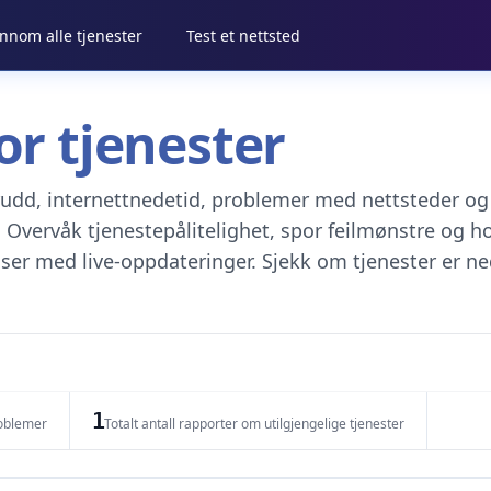
ennom alle tjenester
Test et nettsted
or tjenester
brudd, internettnedetid, problemer med nettsteder og
 Overvåk tjenestepålitelighet, spor feilmønstre og h
ser med live-oppdateringer. Sjekk om tjenester er ned
1
roblemer
Totalt antall rapporter om utilgjengelige tjenester