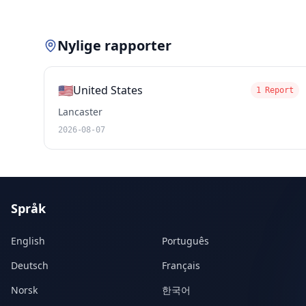
Nylige rapporter
🇺🇸
United States
1 Report
Lancaster
2026-08-07
Språk
English
Português
Deutsch
Français
Norsk
한국어