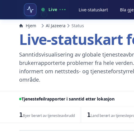
Live
Live-statuskart
Bla gj
Hjem
Al Jazeera
Status
Live-statuskart f
Sanntidsvisualisering av globale tjenesteav
brukerrapporterte problemer fra hele verden.
informert om nettsteds- og tjenesteforstyrrel
område.
Tjenestefeilrapporter i sanntid etter lokasjon
1
1
Byer berørt av tjenesteavbrudd
Land berørt av tjenestep