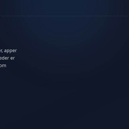
r, apper
eder er
 om