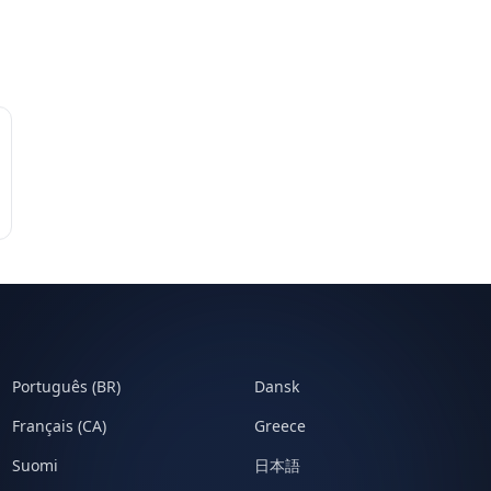
Português (BR)
Dansk
Français (CA)
Greece
Suomi
日本語