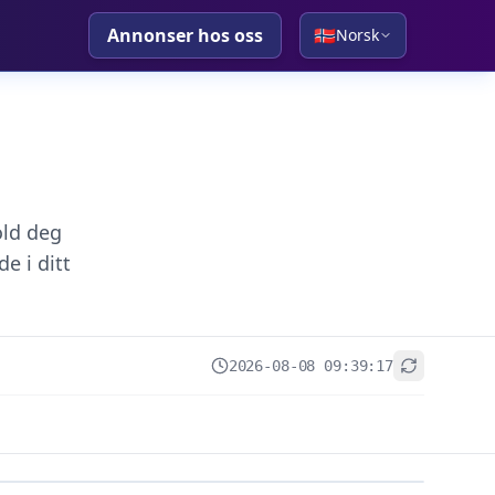
Annonser hos oss
🇳🇴
Norsk
old deg
e i ditt
2026-08-08 09:39:17
+
−
Leaflet
|
© OpenStreetMap contributors