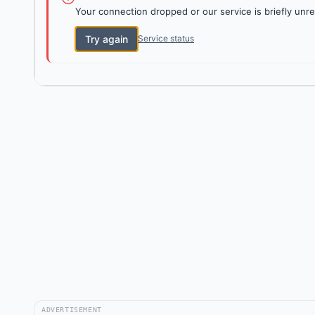
Your connection dropped or our service is briefly unre
Try again
Service status
ADVERTISEMENT