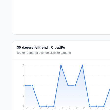
30-dagers feiltrend - CloudPe
Brukerrapporter over de siste 30 dagene
2
2
1
1
0
Jul 20
Ju
Jul 13
Jul 16
Jul 19
Jul 22
Jul 12
Jul 15
Jul 18
Jul 21
Jul 11
Jul 14
Jul 17