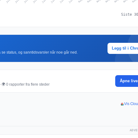
Siste 3
Legg til i Ch
r å se status, og sanntidsvarsler når noe går ned.
Åpne live
🌍 0 rapporter fra flere steder
Vis Clou
ADVE