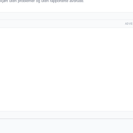
jørt uten problemer og uten rapporterte avbrudd.
ADVE