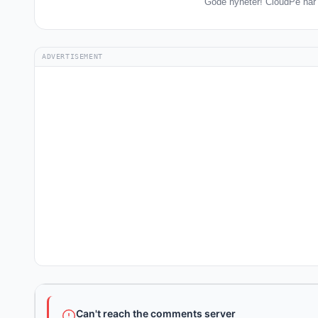
Gode nyheter! CloudPe har k
ADVERTISEMENT
Can't reach the comments server