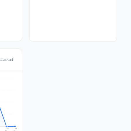
atuskart
Aug 9
Aug 8
7