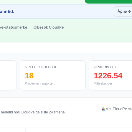
sanntid.
Åpne →
ive-statusmerke
Besøk CloudPe
SISTE 30 DAGER
RESPONSTID
18
1226.54
Problemer rapportert
Millisekunder
Vis CloudPe-st
g nedetid hos CloudPe de siste 24 timene.