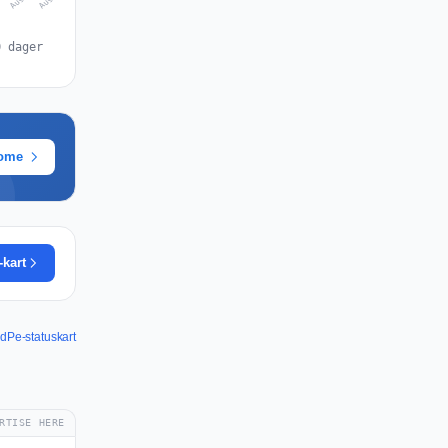
0 dager
rome
-kart
dPe-statuskart
RTISE HERE