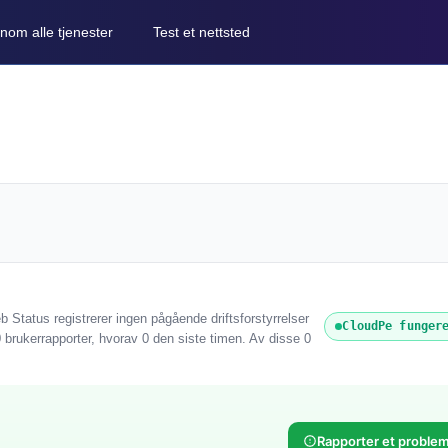
nom alle tjenester
Test et nettsted
 Status registrerer ingen pågående driftsforstyrrelser
CloudPe funger
 brukerrapporter, hvorav 0 den siste timen. Av disse 0
Rapporter et proble