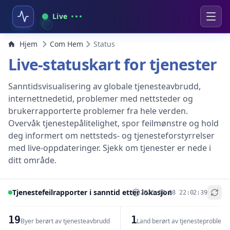
Live
Hjem
Com Hem
Status
Live-statuskart for tjenester
Sanntidsvisualisering av globale tjenesteavbrudd,
internettnedetid, problemer med nettsteder og
brukerrapporterte problemer fra hele verden.
Overvåk tjenestepålitelighet, spor feilmønstre og hold
deg informert om nettsteds- og tjenesteforstyrrelser
med live-oppdateringer. Sjekk om tjenester er nede i
ditt område.
Tjenestefeilrapporter i sanntid etter lokasjon
2026-08-08 22:02:39
+
−
19
1
Byer berørt av tjenesteavbrudd
Land berørt av tjenesteproblem
Leaflet
|
© OpenStreetMap contributors