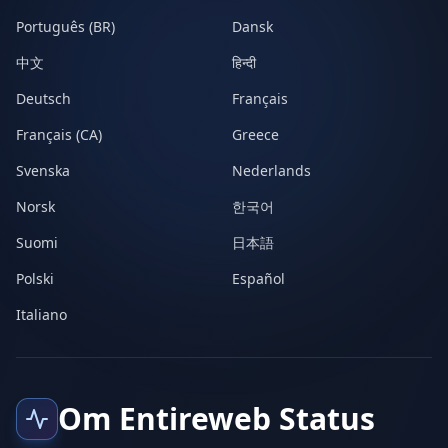
Português (BR)
Dansk
中文
हिन्दी
Deutsch
Français
Français (CA)
Greece
Svenska
Nederlands
Norsk
한국어
Suomi
日本語
Polski
Español
Italiano
Om Entireweb Status