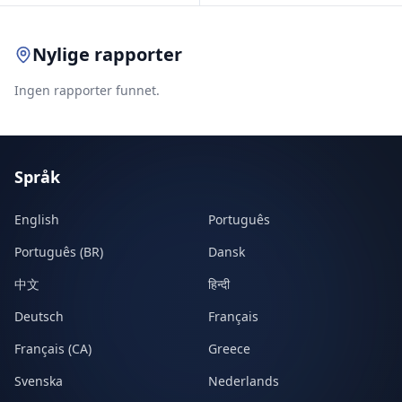
Nylige rapporter
Ingen rapporter funnet.
Språk
English
Português
Português (BR)
Dansk
中文
हिन्दी
Deutsch
Français
Français (CA)
Greece
Svenska
Nederlands