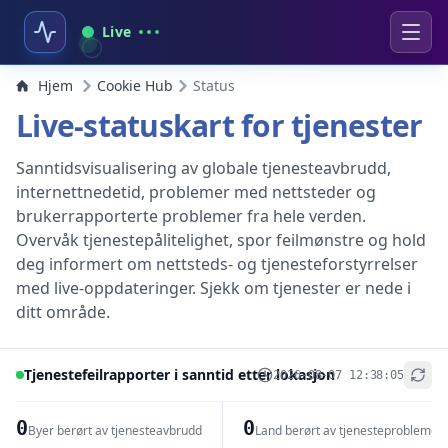
Live
Hjem
Cookie Hub
Status
Live-statuskart for tjenester
Sanntidsvisualisering av globale tjenesteavbrudd,
internettnedetid, problemer med nettsteder og
brukerrapporterte problemer fra hele verden.
Overvåk tjenestepålitelighet, spor feilmønstre og hold
deg informert om nettsteds- og tjenesteforstyrrelser
med live-oppdateringer. Sjekk om tjenester er nede i
ditt område.
Tjenestefeilrapporter i sanntid etter lokasjon
2026-08-07 12:38:05
+
−
0
0
Byer berørt av tjenesteavbrudd
Land berørt av tjenesteproblemer
Leaflet
|
© OpenStreetMap contributors