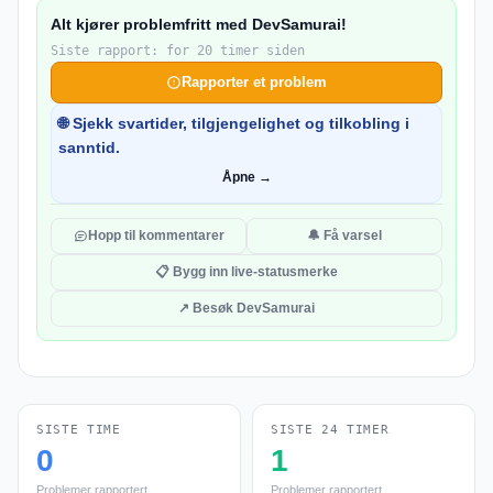
Alt kjører problemfritt med DevSamurai!
Siste rapport: for 20 timer siden
Rapporter et problem
🌐 Sjekk svartider, tilgjengelighet og tilkobling i
sanntid.
Åpne →
Hopp til kommentarer
🔔 Få varsel
📋 Bygg inn live-statusmerke
↗ Besøk DevSamurai
SISTE TIME
SISTE 24 TIMER
0
1
Problemer rapportert
Problemer rapportert