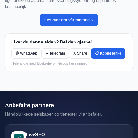
eget utviklede automatiserte skanningssystem, og oppdateres
kontinuerlijk.
Les mer om vår metode
Liker du denne siden? Del den gjerne!
🟢 WhatsApp
✈️ Telegram
𝕏 Share
📋 Kopier lenke
Hjelp andre med å bekrefte om de også er rammet.
Anbefalte partnere
Håndplukkede selskaper og tjenester vi anbefaler.
LiveSEO