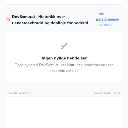
Vis
DevSamurai - Historikk over
DevSamurai-
tjenesteavbrudd og tidslinje for nedetid
statuskart
✅
Ingen nylige hendelser
Gode nyheter! DevSamurai har kjørt uten problemer og uten
rapporterte avbrudd.
ADVERTISEMENT
ADVERTISE HERE