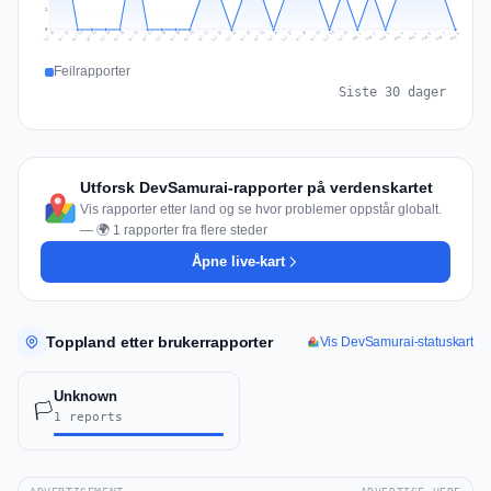
1
0
Jul 17
Jul 20
Jul 23
Jul 10
Jul 26
Jul 13
Jul 16
Jul 29
Jul 19
Jul 22
Jul 25
Jul 12
Jul 15
Jul 28
Jul 31
Jul 18
Jul 21
Jul 24
Jul 11
Jul 14
Jul 27
Jul 30
Aug 3
Aug 6
Aug 2
Aug 5
Aug 8
Aug 1
Aug 4
Aug 7
Feilrapporter
Siste 30 dager
Utforsk DevSamurai-rapporter på verdenskartet
Vis rapporter etter land og se hvor problemer oppstår globalt.
— 🌍 1 rapporter fra flere steder
Åpne live-kart
Toppland etter brukerrapporter
Vis DevSamurai-statuskart
Unknown
🏳️
1 reports