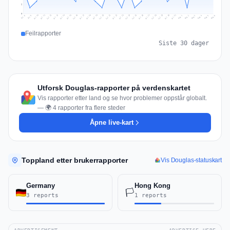
2
0
Jul 15
Jul 18
Jul 31
Jul 21
Jul 24
Jul 11
Jul 14
Jul 27
Jul 30
Jul 17
Jul 20
Jul 23
Jul 10
Jul 13
Jul 26
Jul 29
Jul 16
Jul 19
Jul 22
Jul 12
Jul 25
Jul 28
Aug 1
Aug 4
Jul 9
Aug 3
Jul 8
Aug 6
Aug 2
Aug 5
Feilrapporter
Siste 30 dager
Utforsk Douglas-rapporter på verdenskartet
Vis rapporter etter land og se hvor problemer oppstår globalt.
— 🌍 4 rapporter fra flere steder
Åpne live-kart
Toppland etter brukerrapporter
Vis Douglas-statuskart
Germany
Hong Kong
🏳️
3 reports
1 reports