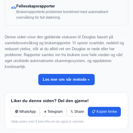
Fellesskapsrapporter
Brukerrapporterte problemer kombinert med automatisert
overvåking for full dækning.
Denne siden viser den gjeldende statusen til Douglas basert på
sanntidsovervåking og brukerrapporter. Vi sporer svartider, nedetid og
redusert ytelse, slik at du alltid vet om Douglas er nede eller har
problemer. Rapporter samles inn fra brukere over hele verden og vårt
eget utviklede automatiserte skanningssystem, og oppdateres
kontinuerlijk.
Les mer om vår metode
Liker du denne siden? Del den gjerne!
🟢 WhatsApp
✈️ Telegram
𝕏 Share
📋 Kopier lenke
Hjelp andre med å bekrefte om de også er rammet.