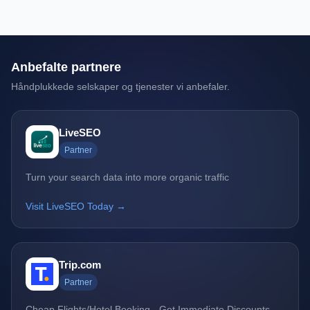
Anbefalte partnere
Håndplukkede selskaper og tjenester vi anbefaler.
LiveSEO
Partner
Turn your search data into more organic traffic
Visit LiveSEO Today →
Trip.com
Partner
Cheap Flights/Hotel Booking - Get Immediate Discounts