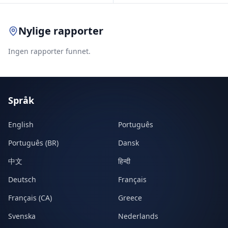
Nylige rapporter
Ingen rapporter funnet.
Språk
English
Português
Português (BR)
Dansk
中文
हिन्दी
Deutsch
Français
Français (CA)
Greece
Svenska
Nederlands