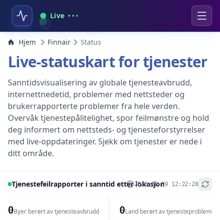
Live
Hjem
Finnair
Status
Live-statuskart for tjenester
Sanntidsvisualisering av globale tjenesteavbrudd,
internettnedetid, problemer med nettsteder og
brukerrapporterte problemer fra hele verden.
Overvåk tjenestepålitelighet, spor feilmønstre og hold
deg informert om nettsteds- og tjenesteforstyrrelser
med live-oppdateringer. Sjekk om tjenester er nede i
ditt område.
Tjenestefeilrapporter i sanntid etter lokasjon
2026-08-09 12:22:28
+
−
0
0
Byer berørt av tjenesteavbrudd
Land berørt av tjenesteproblemer
Leaflet
|
© OpenStreetMap contributors