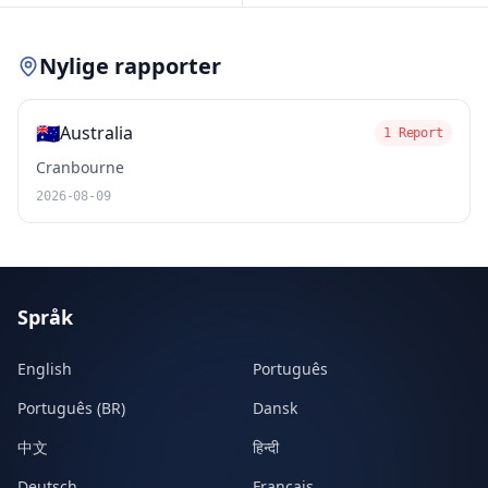
Nylige rapporter
🇦🇺
Australia
1 Report
Cranbourne
2026-08-09
Språk
English
Português
Português (BR)
Dansk
中文
हिन्दी
Deutsch
Français