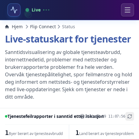
Live
Hjem
Flip Connect
Status
Live-statuskart for tjenester
Sanntidsvisualisering av globale tjenesteavbrudd,
internettnedetid, problemer med nettsteder og
brukerrapporterte problemer fra hele verden.
Overvåk tjenestepålitelighet, spor feilmønstre og hold
deg informert om nettsteds- og tjenesteforstyrrelser
med live-oppdateringer. Sjekk om tjenester er nede i
ditt område.
Tjenestefeilrapporter i sanntid etter lokasjon
2026-08-09 11:07:56
+
−
1
1
Byer berørt av tjenesteavbrudd
Land berørt av tjenesteproblemer
Leaflet
|
© OpenStreetMap contributors