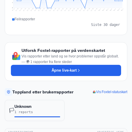
1
0
Jul 16
Jul 19
Jul 22
Jul 25
Jul 12
Jul 15
Jul 28
Jul 31
Jul 18
Jul 21
Jul 24
Jul 11
Jul 14
Jul 27
Jul 30
Jul 17
Jul 20
Jul 23
Jul 10
Jul 13
Jul 26
Jul 29
Aug 2
Aug 5
Aug 1
Aug 4
Jul 9
Aug 7
Aug 3
Aug 6
Feilrapporter
Siste 30 dager
Utforsk Foxtel-rapporter på verdenskartet
Vis rapporter etter land og se hvor problemer oppstår globalt.
— 🌍 1 rapporter fra flere steder
Åpne live-kart
Toppland etter brukerrapporter
Vis Foxtel-statuskart
Unknown
🏳️
1 reports