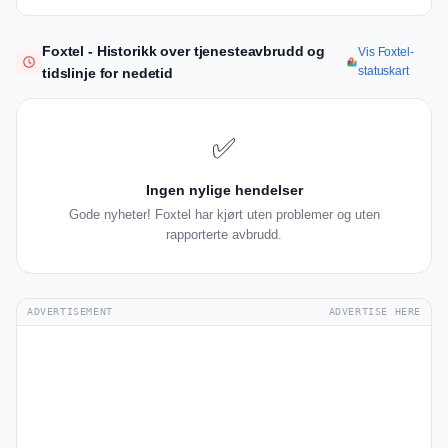
Foxtel - Historikk over tjenesteavbrudd og
Vis Foxtel-
statuskart
tidslinje for nedetid
✅
Ingen nylige hendelser
Gode nyheter! Foxtel har kjørt uten problemer og uten
rapporterte avbrudd.
ADVERTISEMENT
ADVERTISE HERE