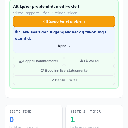
Alt kjører problemfritt med Foxtel!
Siste rapport: for 2 timer siden
Rapporter et problem
🌐 Sjekk svartider, tilgjengelighet og tilkobling i
sanntid.
Åpne →
Hopp til kommentarer
🔔 Få varsel
📋 Bygg inn live-statusmerke
↗ Besøk Foxtel
SISTE TIME
SISTE 24 TIMER
0
1
Problemer rapportert
Problemer rapportert