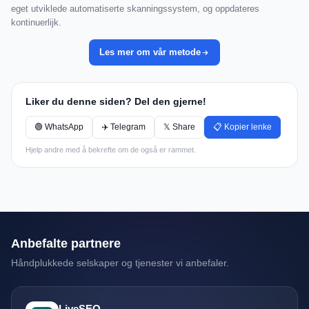
eget utviklede automatiserte skanningssystem, og oppdateres
kontinuerlijk.
Les mer om vår metode
Liker du denne siden? Del den gjerne!
🟢 WhatsApp
✈️ Telegram
𝕏 Share
📋 Kopier lenke
Hjelp andre med å bekrefte om de også er rammet.
Anbefalte partnere
Håndplukkede selskaper og tjenester vi anbefaler.
LiveSEO