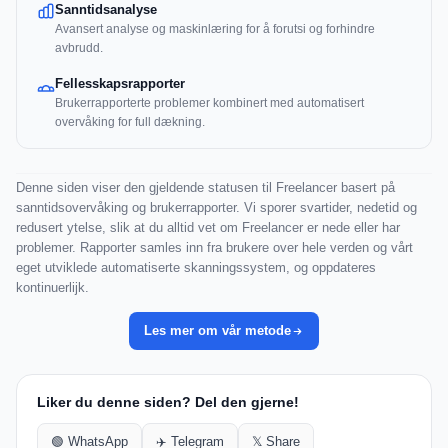
Sanntidsanalyse
Avansert analyse og maskinlæring for å forutsi og forhindre
avbrudd.
Fellesskapsrapporter
Brukerrapporterte problemer kombinert med automatisert
overvåking for full dækning.
Denne siden viser den gjeldende statusen til Freelancer basert på
sanntidsovervåking og brukerrapporter. Vi sporer svartider, nedetid og
redusert ytelse, slik at du alltid vet om Freelancer er nede eller har
problemer. Rapporter samles inn fra brukere over hele verden og vårt
eget utviklede automatiserte skanningssystem, og oppdateres
kontinuerlijk.
Les mer om vår metode
Liker du denne siden? Del den gjerne!
🟢 WhatsApp
✈️ Telegram
𝕏 Share