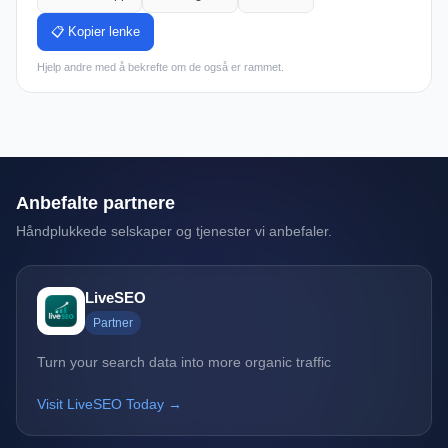
📋 Kopier lenke
Hjelp andre med å bekrefte om de også er rammet.
Anbefalte partnere
Håndplukkede selskaper og tjenester vi anbefaler.
LiveSEO
Partner
Turn your search data into more organic traffic
Visit LiveSEO Today →