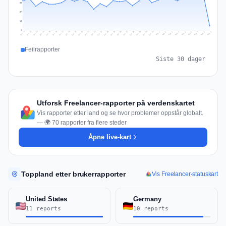
55
37
18
0
Jul 18
Jul 21
Jul 24
Jul 11
Jul 27
Jul 14
Jul 17
Jul 30
Jul 20
Jul 23
Jul 26
Jul 13
Jul 16
Jul 29
Jul 19
Jul 22
Jul 25
Jul 12
Jul 15
Jul 28
Jul 31
Aug 4
Aug 7
Aug 3
Aug 6
Aug 9
Aug 2
Aug 5
Aug 8
Aug 1
Feilrapporter
Siste 30 dager
Utforsk Freelancer-rapporter på verdenskartet
Vis rapporter etter land og se hvor problemer oppstår globalt.
— 🌍 70 rapporter fra flere steder
Åpne live-kart
Toppland etter brukerrapporter
Vis Freelancer-statuskart
United States
Germany
11 reports
10 reports