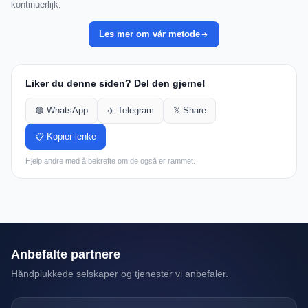
kontinuerlijk.
Les mer om vår metode
Liker du denne siden? Del den gjerne!
🟢 WhatsApp
✈️ Telegram
𝕏 Share
📋 Kopier lenke
Hjelp andre med å bekrefte om de også er rammet.
Anbefalte partnere
Håndplukkede selskaper og tjenester vi anbefaler.