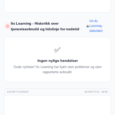
Vis Its
Its Learning - Historikk over
Learning-
tjenesteavbrudd og tidslinje for nedetid
statuskart
✅
Ingen nylige hendelser
Gode nyheter! Its Learning har kjørt uten problemer og uten
rapporterte avbrudd.
ADVERTISEMENT
ADVERTISE HERE