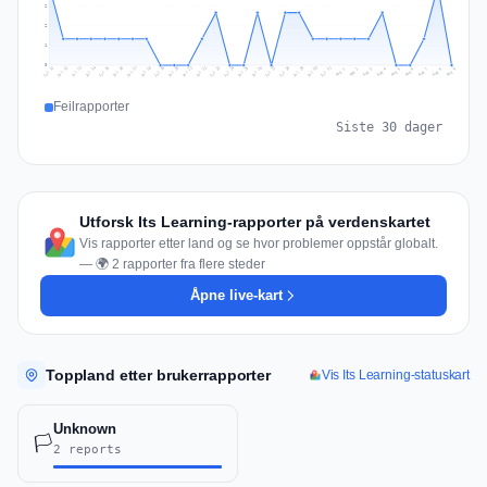
2
2
1
0
Jul 18
Jul 21
Jul 24
Jul 11
Jul 27
Jul 14
Jul 17
Jul 30
Jul 20
Jul 23
Jul 26
Jul 13
Jul 16
Jul 29
Jul 19
Jul 22
Jul 25
Jul 12
Jul 15
Jul 28
Jul 31
Aug 4
Aug 7
Aug 3
Aug 6
Aug 9
Aug 2
Aug 5
Aug 8
Aug 1
Feilrapporter
Siste 30 dager
Utforsk Its Learning-rapporter på verdenskartet
Vis rapporter etter land og se hvor problemer oppstår globalt.
— 🌍 2 rapporter fra flere steder
Åpne live-kart
Toppland etter brukerrapporter
Vis Its Learning-statuskart
Unknown
🏳️
2 reports