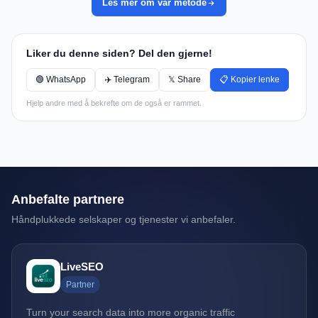
Les mer om vår metode
Liker du denne siden? Del den gjerne!
🟢 WhatsApp
✈️ Telegram
𝕏 Share
📋 Kopier lenke
Hjelp andre med å bekrefte om de også er rammet.
Anbefalte partnere
Håndplukkede selskaper og tjenester vi anbefaler.
LiveSEO
Partner
Turn your search data into more organic traffic