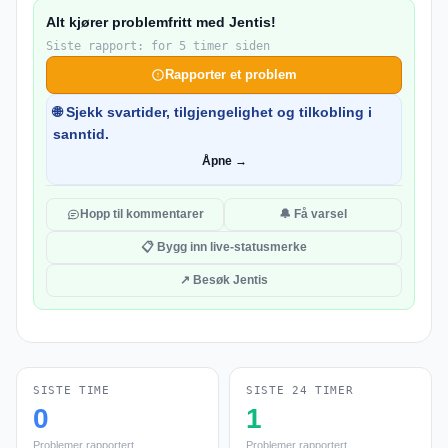
Alt kjører problemfritt med Jentis!
Siste rapport: for 5 timer siden
Rapporter et problem
🌐 Sjekk svartider, tilgjengelighet og tilkobling i
sanntid.
Åpne →
Hopp til kommentarer
🔔 Få varsel
📋 Bygg inn live-statusmerke
↗ Besøk Jentis
SISTE TIME
SISTE 24 TIMER
0
1
Problemer rapportert
Problemer rapportert