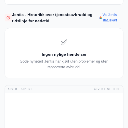
Jentis - Historikk over tjenesteavbrudd og
Vis Jentis-
statuskart
tidslinje for nedetid
✅
Ingen nylige hendelser
Gode nyheter! Jentis har kjørt uten problemer og uten
rapporterte avbrudd.
ADVERTISEMENT
ADVERTISE HERE