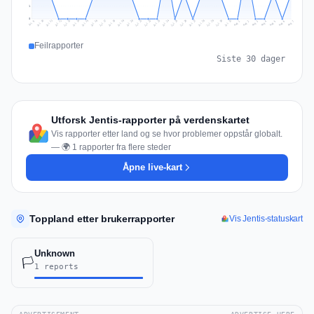
1
0
Jul 16
Jul 19
Jul 22
Jul 25
Jul 12
Jul 15
Jul 28
Jul 31
Jul 18
Jul 21
Jul 24
Jul 11
Jul 14
Jul 27
Jul 30
Jul 17
Jul 20
Jul 23
Jul 10
Jul 13
Jul 26
Jul 29
Aug 2
Aug 5
Aug 1
Aug 4
Jul 9
Aug 7
Aug 3
Aug 6
Feilrapporter
Siste 30 dager
Utforsk Jentis-rapporter på verdenskartet
Vis rapporter etter land og se hvor problemer oppstår globalt.
— 🌍 1 rapporter fra flere steder
Åpne live-kart
Toppland etter brukerrapporter
Vis Jentis-statuskart
Unknown
🏳️
1 reports