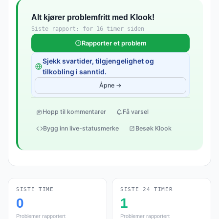
Alt kjører problemfritt med Klook!
Siste rapport: for 16 timer siden
Rapporter et problem
Sjekk svartider, tilgjengelighet og
tilkobling i sanntid.
Åpne →
Hopp til kommentarer
Få varsel
Bygg inn live-statusmerke
Besøk Klook
SISTE TIME
SISTE 24 TIMER
0
1
Problemer rapportert
Problemer rapportert