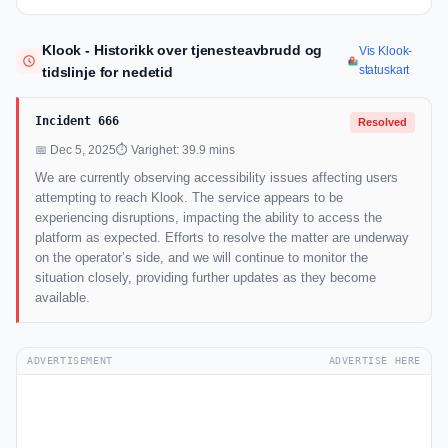
Klook - Historikk over tjenesteavbrudd og
Vis Klook-
statuskart
tidslinje for nedetid
Incident 666
Resolved
📅 Dec 5, 2025
⏱ Varighet: 39.9 mins
We are currently observing accessibility issues affecting users
attempting to reach Klook. The service appears to be
experiencing disruptions, impacting the ability to access the
platform as expected. Efforts to resolve the matter are underway
on the operator’s side, and we will continue to monitor the
situation closely, providing further updates as they become
available.
ADVERTISEMENT
ADVERTISE HERE