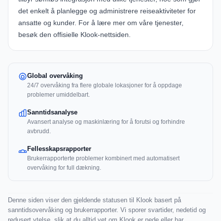
det enkelt å planlegge og administrere reiseaktiviteter for
ansatte og kunder. For å lære mer om våre tjenester,
besøk den offisielle
Klook-nettsiden
.
Global overvåking
24/7 overvåking fra flere globale lokasjoner for å oppdage
problemer umiddelbart.
Sanntidsanalyse
Avansert analyse og maskinlæring for å forutsi og forhindre
avbrudd.
Fellesskapsrapporter
Brukerrapporterte problemer kombinert med automatisert
overvåking for full dækning.
Denne siden viser den gjeldende statusen til Klook basert på
sanntidsovervåking og brukerrapporter. Vi sporer svartider, nedetid og
redusert ytelse, slik at du alltid vet om Klook er nede eller har