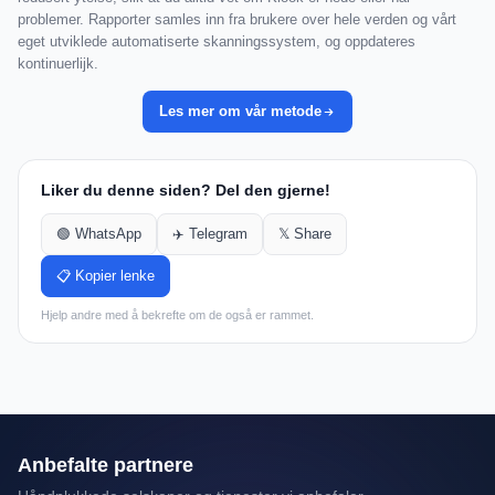
problemer. Rapporter samles inn fra brukere over hele verden og vårt
eget utviklede automatiserte skanningssystem, og oppdateres
kontinuerlijk.
Les mer om vår metode
Liker du denne siden? Del den gjerne!
🟢 WhatsApp
✈️ Telegram
𝕏 Share
📋 Kopier lenke
Hjelp andre med å bekrefte om de også er rammet.
Anbefalte partnere