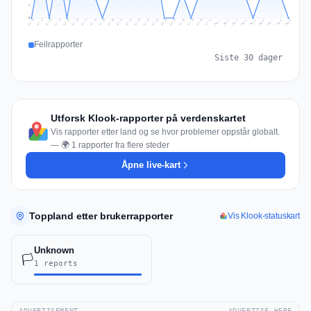
1
0
Jul 18
Jul 21
Jul 24
Jul 11
Jul 27
Jul 14
Jul 17
Jul 30
Jul 20
Jul 23
Jul 26
Jul 13
Jul 16
Jul 29
Jul 19
Jul 22
Jul 25
Jul 12
Jul 15
Jul 28
Jul 31
Aug 4
Aug 7
Aug 3
Aug 6
Aug 9
Aug 2
Aug 5
Aug 8
Aug 1
Feilrapporter
Siste 30 dager
Utforsk Klook-rapporter på verdenskartet
Vis rapporter etter land og se hvor problemer oppstår globalt.
— 🌍 1 rapporter fra flere steder
Åpne live-kart
Toppland etter brukerrapporter
Vis Klook-statuskart
Unknown
🏳️
1 reports
ADVERTISEMENT
ADVERTISE HERE